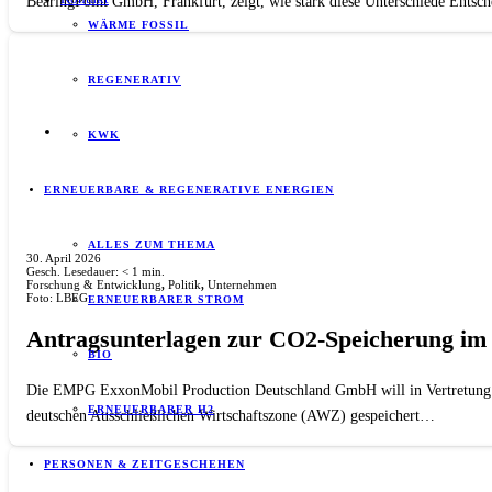
BearingPoint GmbH, Frankfurt, zeigt, wie stark diese Unterschiede Ents
WÄRME FOSSIL
REGENERATIV
KWK
ERNEUERBARE & REGENERATIVE ENERGIEN
ALLES ZUM THEMA
30. April 2026
Gesch. Lesedauer:
< 1
min.
Forschung & Entwicklung
,
Politik
,
Unternehmen
Foto: LBEG
ERNEUERBARER STROM
Antragsunterlagen zur CO2-Speicherung im n
BIO
Die EMPG ExxonMobil Production Deutschland GmbH will in Vertretung 
ERNEUERBARER H2
deutschen Ausschließlichen Wirtschaftszone (AWZ) gespeichert…
PERSONEN & ZEITGESCHEHEN