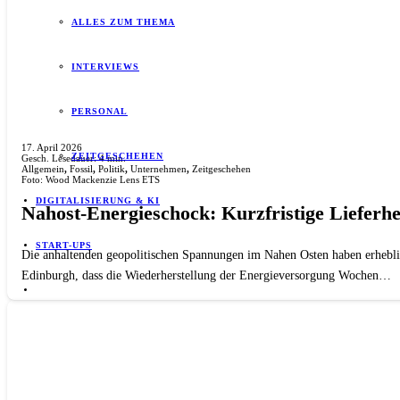
ALLES ZUM THEMA
INTERVIEWS
PERSONAL
17. April 2026
ZEITGESCHEHEN
Gesch. Lesedauer:
4
min.
Allgemein
,
Fossil
,
Politik
,
Unternehmen
,
Zeitgeschehen
Foto: Wood Mackenzie Lens ETS
DIGITALISIERUNG & KI
Nahost-Energieschock: Kurzfristige Lieferh
START-UPS
Die anhaltenden geopolitischen Spannungen im Nahen Osten haben erhebli
Edinburgh, dass die Wiederherstellung der Energieversorgung Wochen…