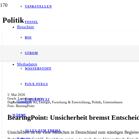
TANKSTELLEN
Politik
FOSSIL
Broschüre
BIO
STROM
Mediadaten
WASSERSTOFF
P2X/E-FUELS
5. Mai 2026
Gesch. Lesedauer:
4
min.
E-MOBILITÄT
Termine
Digitalisierung & KI
,
Energie
,
Forschung & Entwicklung
,
Politik
,
Unternehmen
Foto: BearingPoint
WÄRME
BearingPoint: Unsicherheit bremst Entschei
ALLES ZUM THEMA
Unsicherheit ist für viele Menschen in Deutschland zum ständigen Begleit
Kontakt