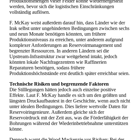
Produktionsmengen vieler Felder könne wiederhergestellt
werden, bevor sich die logistischen Einschränkungen
vollständig auflösen.
F. McKay weist außerdem darauf hin, dass Länder wie der
Irak selbst unter ungehinderten Bedingungen zwischen sechs
und neun Monate benötigen könnten, um frühere
Produktionsniveaus zu erreichen, unter anderem aufgrund
komplexer Anforderungen an Reservoirmanagement und
begrenzter Ressourcen. In anderen Ländern sei die
Upstream‑Infrastruktur zwar weitgehend intakt, jedoch
könnten lokale Nachfragezentren wie Raffinerien
Reparaturen benötigen, sodass frühere
Produktionshöchststände erst deutlich später erreichbar seien.
Technische Risiken und begrenzende Faktoren
Die Stilllegungen hätten jedoch auch einzelne positive
Effekte. Laut F. McKay handle es sich um den größten und
längsten Druckaufbautest in der Geschichte, wenn auch nicht
unter idealen Bedingungen. Dies liefere wertvolle Daten für
Reservoiringenieure. Außerdem gleiche sich der
Reservoirdruck mit der Zeit aus, was die Förderfähigkeit der
Bohrungen während der Wiederinbetriebnahme unterstützen
könne.
Dennoch warnt die Wood Mackenzie vor Risiken: Bei der