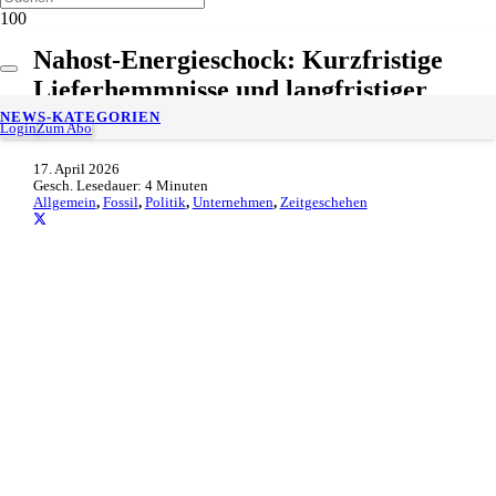
Nahost-Energieschock: Kurzfristige
Lieferhemmnisse und langfristiger
Umbau der globalen Energiesysteme
NEWS-KATEGORIEN
Login
Zum Abo
17. April 2026
Gesch. Lesedauer:
4
Minuten
Allgemein
,
Fossil
,
Politik
,
Unternehmen
,
Zeitgeschehen