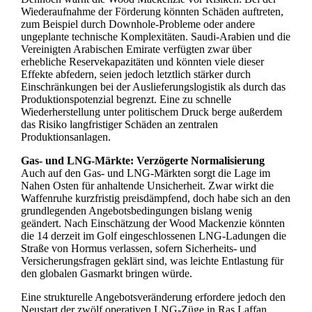
Wiederaufnahme der Förderung könnten Schäden auftreten,
zum Beispiel durch Downhole‑Probleme oder andere
ungeplante technische Komplexitäten. Saudi-Arabien und die
Vereinigten Arabischen Emirate verfügten zwar über
erhebliche Reservekapazitäten und könnten viele dieser
Effekte abfedern, seien jedoch letztlich stärker durch
Einschränkungen bei der Auslieferungslogistik als durch das
Produktionspotenzial begrenzt. Eine zu schnelle
Wiederherstellung unter politischem Druck berge außerdem
das Risiko langfristiger Schäden an zentralen
Produktionsanlagen.
Gas- und LNG‑Märkte: Verzögerte Normalisierung
Auch auf den Gas- und LNG‑Märkten sorgt die Lage im
Nahen Osten für anhaltende Unsicherheit. Zwar wirkt die
Waffenruhe kurzfristig preisdämpfend, doch habe sich an den
grundlegenden Angebotsbedingungen bislang wenig
geändert. Nach Einschätzung der Wood Mackenzie könnten
die 14 derzeit im Golf eingeschlossenen LNG‑Ladungen die
Straße von Hormus verlassen, sofern Sicherheits- und
Versicherungsfragen geklärt sind, was leichte Entlastung für
den globalen Gasmarkt bringen würde.
Eine strukturelle Angebotsveränderung erfordere jedoch den
Neustart der zwölf operativen LNG‑Züge in Ras Laffan