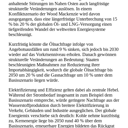
anhaltende Störungen im Nahen Osten auch langfristige
strukturelle Veränderungen auslösen. In einem
Konfliktszenario der Wood Mackenzie wird davon
ausgegangen, dass eine längerfristige Unterbrechung von 15
% bis 20 % der globalen Öl- und LNG‑Versorgung einen
tiefgreifenden Wandel der weltweiten Energiesysteme
beschleunigt.
Kurzfristig könnte die Ölnachfrage infolge von
Angebotsausfällen um rund 9 % sinken, sich jedoch bis 2030
wieder auf das Vorkrisenniveau erholen. Danach gewönnen
strukturelle Veränderungen an Bedeutung: Staaten
beschleunigten Maßnahmen zur Reduzierung ihrer
Importabhängigkeit, wodurch die globale Ölnachfrage bis
2050 um 20 % und die Gasnachfrage um 10 % unter dem
Basisszenario liegen würde.
Elektrifizierung und Effizienz gelten dabei als zentrale Hebel.
Während der Strombedarf insgesamt in zum Beispiel dem
Basisszenario entspreche, würde geringere Nachfrage aus der
Wasserstoffproduktion durch breitere Elektrifizierung in
Verkehr, Gebäuden und Industrie ausgeglichen. Der globale
Energiemix verschiebe sich deutlich: Kohle nehme kurzfristig
zu, Kernenergie liege bis 2050 rund 40 % über dem
Basisszenario, erneuerbare Energien bildeten das Rückgrat