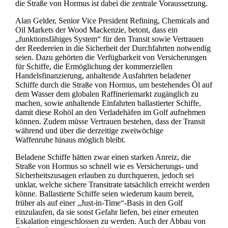
die Straße von Hormus ist dabei die zentrale Voraussetzung.
Alan Gelder, Senior Vice President Refining, Chemicals and
Oil Markets der Wood Mackenzie, betont, dass ein
„funktionsfähiges System“ für den Transit sowie Vertrauen
der Reedereien in die Sicherheit der Durchfahrten notwendig
seien. Dazu gehörten die Verfügbarkeit von Versicherungen
für Schiffe, die Ermöglichung der kommerziellen
Handelsfinanzierung, anhaltende Ausfahrten beladener
Schiffe durch die Straße von Hormus, um bestehendes Öl auf
dem Wasser dem globalen Raffineriemarkt zugänglich zu
machen, sowie anhaltende Einfahrten ballastierter Schiffe,
damit diese Rohöl an den Verladehäfen im Golf aufnehmen
können. Zudem müsse Vertrauen bestehen, dass der Transit
während und über die derzeitige zweiwöchige
Waffenruhe hinaus möglich bleibt.
Beladene Schiffe hätten zwar einen starken Anreiz, die
Straße von Hormus so schnell wie es Versicherungs- und
Sicherheitszusagen erlauben zu durchqueren, jedoch sei
unklar, welche sichere Transitrate tatsächlich erreicht werden
könne. Ballastierte Schiffe seien wiederum kaum bereit,
früher als auf einer „Just‑in‑Time“-Basis in den Golf
einzulaufen, da sie sonst Gefahr liefen, bei einer erneuten
Eskalation eingeschlossen zu werden. Auch der Abbau von