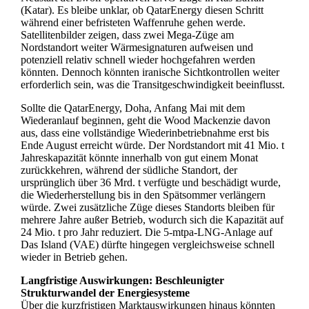
(Katar). Es bleibe unklar, ob QatarEnergy diesen Schritt
während einer befristeten Waffenruhe gehen werde.
Satellitenbilder zeigen, dass zwei Mega‑Züge am
Nordstandort weiter Wärmesignaturen aufweisen und
potenziell relativ schnell wieder hochgefahren werden
könnten. Dennoch könnten iranische Sichtkontrollen weiter
erforderlich sein, was die Transitgeschwindigkeit beeinflusst.
Sollte die QatarEnergy, Doha, Anfang Mai mit dem
Wiederanlauf beginnen, geht die Wood Mackenzie davon
aus, dass eine vollständige Wiederinbetriebnahme erst bis
Ende August erreicht würde. Der Nordstandort mit 41 Mio. t
Jahreskapazität könnte innerhalb von gut einem Monat
zurückkehren, während der südliche Standort, der
ursprünglich über 36 Mrd. t verfügte und beschädigt wurde,
die Wiederherstellung bis in den Spätsommer verlängern
würde. Zwei zusätzliche Züge dieses Standorts bleiben für
mehrere Jahre außer Betrieb, wodurch sich die Kapazität auf
24 Mio. t pro Jahr reduziert. Die 5‑mtpa‑LNG‑Anlage auf
Das Island (VAE) dürfte hingegen vergleichsweise schnell
wieder in Betrieb gehen.
Langfristige Auswirkungen: Beschleunigter
Strukturwandel der Energiesysteme
Über die kurzfristigen Marktauswirkungen hinaus könnten