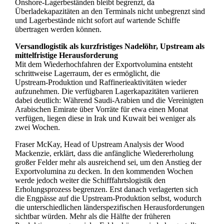
Onshore‑Lagerbeständen bleibt begrenzt, da
Überladekapazitäten an den Terminals nicht unbegrenzt sind
und Lagerbestände nicht sofort auf wartende Schiffe
übertragen werden können.
Versandlogistik als kurzfristiges Nadelöhr, Upstream als
mittelfristige Herausforderung
Mit dem Wiederhochfahren der Exportvolumina entsteht
schrittweise Lagerraum, der es ermöglicht, die
Upstream‑Produktion und Raffinerieaktivitäten wieder
aufzunehmen. Die verfügbaren Lagerkapazitäten variieren
dabei deutlich: Während Saudi-Arabien und die Vereinigten
Arabischen Emirate über Vorräte für etwa einen Monat
verfügen, liegen diese in Irak und Kuwait bei weniger als
zwei Wochen.
Fraser McKay, Head of Upstream Analysis der Wood
Mackenzie, erklärt, dass die anfängliche Wiedererholung
großer Felder mehr als ausreichend sei, um den Anstieg der
Exportvolumina zu decken. In den kommenden Wochen
werde jedoch weiter die Schifffahrtslogistik den
Erholungsprozess begrenzen. Erst danach verlagerten sich
die Engpässe auf die Upstream‑Produktion selbst, wodurch
die unterschiedlichen länderspezifischen Herausforderungen
sichtbar würden. Mehr als die Hälfte der früheren