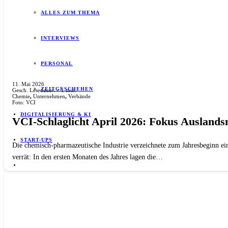
ALLES ZUM THEMA
INTERVIEWS
PERSONAL
11. Mai 2026
ZEITGESCHEHEN
Gesch. Lesedauer:
< 1
min.
Chemie
,
Unternehmen
,
Verbände
Foto: VCI
DIGITALISIERUNG & KI
VCI-Schlaglicht April 2026: Fokus Auslands
START-UPS
Die chemisch-pharmazeutische Industrie verzeichnete zum Jahresbeginn ein
verrät: In den ersten Monaten des Jahres lagen die…