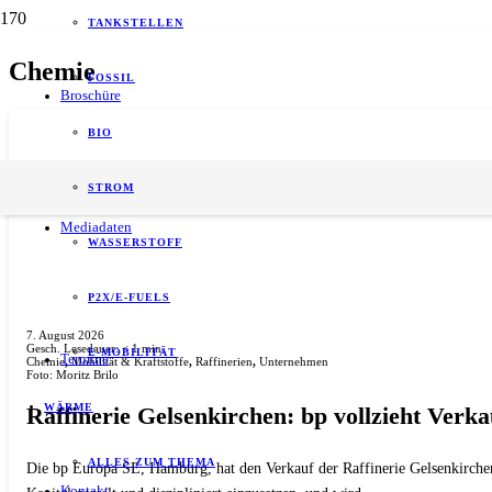
TANKSTELLEN
Chemie
FOSSIL
Broschüre
BIO
STROM
Mediadaten
WASSERSTOFF
P2X/E-FUELS
7. August 2026
Gesch. Lesedauer:
< 1
min.
E-MOBILITÄT
Termine
Chemie
,
Mobilität & Kraftstoffe
,
Raffinerien
,
Unternehmen
Foto: Moritz Brilo
WÄRME
Raffinerie Gelsenkirchen: bp vollzieht Verk
ALLES ZUM THEMA
Die bp Europa SE, Hamburg, hat den Verkauf der Raffinerie Gelsenkirchen 
Kontakt