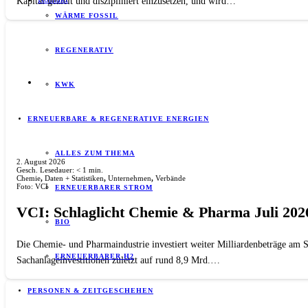
Kapital gezielt und diszipliniert einzusetzen, und wird…
WÄRME FOSSIL
REGENERATIV
KWK
ERNEUERBARE & REGENERATIVE ENERGIEN
ALLES ZUM THEMA
2. August 2026
Gesch. Lesedauer:
< 1
min.
Chemie
,
Daten + Statistiken
,
Unternehmen
,
Verbände
Foto: VCI
ERNEUERBARER STROM
VCI: Schlaglicht Chemie & Pharma Juli 2026
BIO
Die Chemie- und Pharmaindustrie investiert weiter Milliardenbeträge am 
ERNEUERBARER H2
Sachanlageinvestitionen zuletzt auf rund 8,9 Mrd.…
PERSONEN & ZEITGESCHEHEN