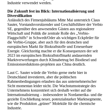
Industrie verwendet werden.
Die Zukunft fest im Blick: Internationalisierung und
Diversifikation
Anlässlich des Firmenjubiläums Mitte Mai unterstrich Claus
Sauter, Vorstandsvorsitzender und Geschäftsführer der Verbio
SE, gegenüber den anwesenden Gästen aus regionalerer
Wirtschaft und Politik die zentrale Rolle des „Verbio-
Flaggschiffs“ in Schwedt/Oder als wichtigen Eckpfeiler für
die Verbio-Gruppe, aber auch für den deutschen und
europäischen Markt für Biokraftstoffe und Erneuerbare
Energie. Gleichzeitig machte er die Konsequenzen der seit
2023 im europäischen Biokraftstoffmarkt andauernden
Marktverwerfungen durch Klimabetrug bei Biodiesel und
Emissionsreduktions-projekten aus China deutlich.
Laut C. Sauter würde die Verbio gerne mehr hier in
Deutschland investieren, aber die politischen
Rahmenbedingungen erlauben das aus unternehmerischer
Sicht momentan leider nicht. Die Wachstumsstrategie des
Unternehmens konzentriert sich deshalb weiter auf die
Internationalisierung – insbesondere in Nordamerika- und die
gezielte Erschließung neuer, potenzialstarker Marktsegmente,
wie die Produktion „grüner“ Moleküle für die chemische
Industrie.