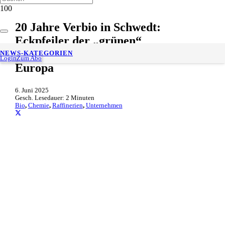
20 Jahre Verbio in Schwedt:
Eckpfeiler der „grünen“
Transformation in Deutschland und
NEWS-KATEGORIEN
Login
Zum Abo
Europa
6. Juni 2025
Gesch. Lesedauer:
2
Minuten
Bio
,
Chemie
,
Raffinerien
,
Unternehmen