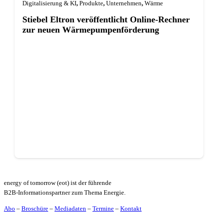
Digitalisierung & KI
,
Produkte
,
Unternehmen
,
Wärme
Stiebel Eltron veröffentlicht Online-Rechner
zur neuen Wärmepumpenförderung
energy of tomorrow (eot) ist der führende
B2B-Informationspartner zum Thema Energie.
Abo
–
Broschüre
–
Mediadaten
–
Termine
–
Kontakt