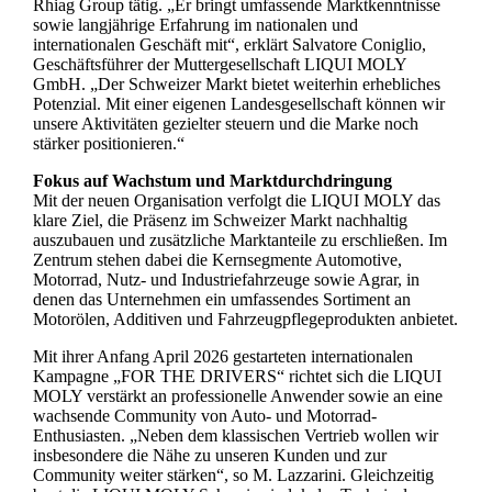
Rhiag Group tätig. „Er bringt umfassende Marktkenntnisse
sowie langjährige Erfahrung im nationalen und
internationalen Geschäft mit“, erklärt Salvatore Coniglio,
Geschäftsführer der Muttergesellschaft LIQUI MOLY
GmbH. „Der Schweizer Markt bietet weiterhin erhebliches
Potenzial. Mit einer eigenen Landesgesellschaft können wir
unsere Aktivitäten gezielter steuern und die Marke noch
stärker positionieren.“
Fokus auf Wachstum und Marktdurchdringung
Mit der neuen Organisation verfolgt die LIQUI MOLY das
klare Ziel, die Präsenz im Schweizer Markt nachhaltig
auszubauen und zusätzliche Marktanteile zu erschließen. Im
Zentrum stehen dabei die Kernsegmente Automotive,
Motorrad, Nutz- und Industriefahrzeuge sowie Agrar, in
denen das Unternehmen ein umfassendes Sortiment an
Motorölen, Additiven und Fahrzeugpflegeprodukten anbietet.
Mit ihrer Anfang April 2026 gestarteten internationalen
Kampagne „FOR THE DRIVERS“ richtet sich die LIQUI
MOLY verstärkt an professionelle Anwender sowie an eine
wachsende Community von Auto- und Motorrad-
Enthusiasten. „Neben dem klassischen Vertrieb wollen wir
insbesondere die Nähe zu unseren Kunden und zur
Community weiter stärken“, so M. Lazzarini. Gleichzeitig