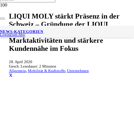
LIQUI MOLY stärkt Präsenz in der
Schweiz – Gründung der LIQUI
MOLY Schweiz AG Ausbau der
NEWS-KATEGORIEN
Login
Zum Abo
Marktaktivitäten und stärkere
Kundennähe im Fokus
28. April 2026
Gesch. Lesedauer:
2
Minuten
Allgemein
,
Mobilität & Kraftstoffe
,
Unternehmen