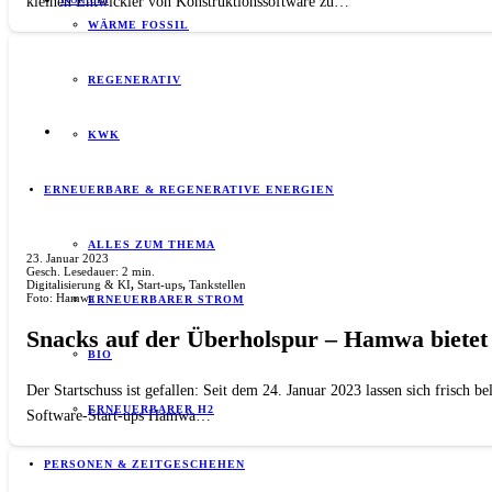
kleinen Entwickler von Konstruktionssoftware zu…
WÄRME FOSSIL
REGENERATIV
KWK
ERNEUERBARE & REGENERATIVE ENERGIEN
ALLES ZUM THEMA
23. Januar 2023
Gesch. Lesedauer:
2
min.
Digitalisierung & KI
,
Start-ups
,
Tankstellen
Foto: Hamwa
ERNEUERBARER STROM
Snacks auf der Überholspur – Hamwa bietet 
BIO
Der Startschuss ist gefallen: Seit dem 24. Januar 2023 lassen sich frisc
ERNEUERBARER H2
Software-Start-ups Hamwa…
PERSONEN & ZEITGESCHEHEN