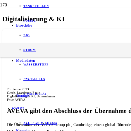
TANKSTELLEN
Digitalisierung & KI
FOSSIL
Broschüre
BIO
STROM
Mediadaten
WASSERSTOFF
P2X/E-FUELS
26. Januar 2023
Gesch. Lesedauer:
2
min.
E-MOBILITÄT
Termine
Digitalisierung & KI
,
Unternehmen
Foto: AVEVA
WÄRME
AVEVA gibt den Abschluss der Übernahme du
ALLES ZUM THEMA
Die Übernahme der AVEVA Group plc, Cambridge, einem global führenden A
Kontakt