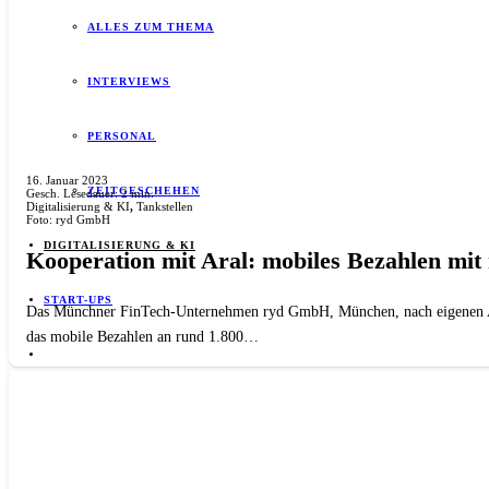
ALLES ZUM THEMA
INTERVIEWS
PERSONAL
16. Januar 2023
ZEITGESCHEHEN
Gesch. Lesedauer:
2
min.
Digitalisierung & KI
,
Tankstellen
Foto: ryd GmbH
DIGITALISIERUNG & KI
Kooperation mit Aral: mobiles Bezahlen mit 
START-UPS
Das Münchner FinTech-Unternehmen ryd GmbH, München, nach eigenen Ang
das mobile Bezahlen an rund 1.800…