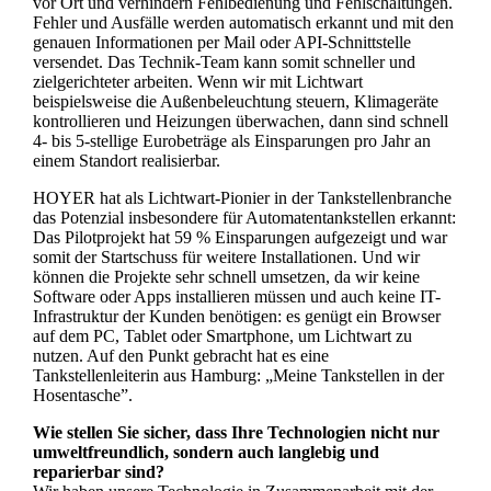
vor Ort und verhindern Fehlbedienung und Fehlschaltungen.
Fehler und Ausfälle werden automatisch erkannt und mit den
genauen Informationen per Mail oder API-Schnittstelle
versendet. Das Technik-Team kann somit schneller und
zielgerichteter arbeiten. Wenn wir mit Lichtwart
beispielsweise die Außenbeleuchtung steuern, Klimageräte
kontrollieren und Heizungen überwachen, dann sind schnell
4- bis 5-stellige Eurobeträge als Einsparungen pro Jahr an
einem Standort realisierbar.
HOYER hat als Lichtwart-Pionier in der Tankstellenbranche
das Potenzial insbesondere für Automatentankstellen erkannt:
Das Pilotprojekt hat 59 % Einsparungen aufgezeigt und war
somit der Startschuss für weitere Installationen. Und wir
können die Projekte sehr schnell umsetzen, da wir keine
Software oder Apps installieren müssen und auch keine IT-
Infrastruktur der Kunden benötigen: es genügt ein Browser
auf dem PC, Tablet oder Smartphone, um Lichtwart zu
nutzen. Auf den Punkt gebracht hat es eine
Tankstellenleiterin aus Hamburg: „Meine Tankstellen in der
Hosentasche”.
Wie stellen Sie sicher, dass Ihre Technologien nicht nur
umweltfreundlich, sondern auch langlebig und
reparierbar sind?