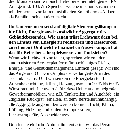
drei Monaten sind wir auch Betreiber einer intelligenten PV-
Anlage inkl. 10 kWh Speicher, welche uns nun zusammen
mit der bereits vor Jahren installierten Solarthermie-Anlage
als Familie noch autarker macht.
Ihr Unternehmen setzt auf digitale Steuerungslösungen
für Licht, Energie sowie zusätzliche Aggregate des
Gebäudebestandes. Wie genau trägt Lichtwart dazu bei,
den Einsatz von Energie zu reduzieren und Ressourcen
zu schonen? Und welche finanziellen Auswirkungen hat
das für Betreiber – beispielsweise von Tankstellen?
Wenn wir Lichtwart vorstellen, sprechen wir von der
automatisierten Serviceplattform für nachhaltiges Licht-,
Energie- und Gebäudemanagement. Einfach gesagt: Wir sind
das Auge und Ohr vor Ort plus der verlängerte Arm des
Technik-Teams. Und wir senken die Energiekosten für
Außenbeleuchtung, Klima, Heizung usw. um 20 % bis 60 %.
Wir sorgen mit Lichtwart dafür, dass kleine und mittelgroße
Gewerbeimmobilien, wie z.B. Tankstellen und Autohöfe, ein
„digitales Rückgrat” erhalten, an dem, herstellerunabhängig,
alle Aggregate angebunden werden können: Licht, Klima,
Lüftung, Heizung und zudem Kompressoren,
Leckwarngeräte, Abscheider usw.
Durch eine einfache Automation entlasten wir das Personal