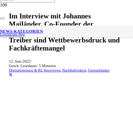
Im Interview mit Johannes
Mailänder, Co-Founder der
Lichtwart GmbH: Die größten
NEWS-KATEGORIEN
Login
Zum Abo
Treiber sind Wettbewerbsdruck und
Fachkräftemangel
12. Juni 2025
Gesch. Lesedauer:
5
Minuten
Digitalisierung & KI
,
Interviews
,
Nachhaltigkeit
,
Unternehmen