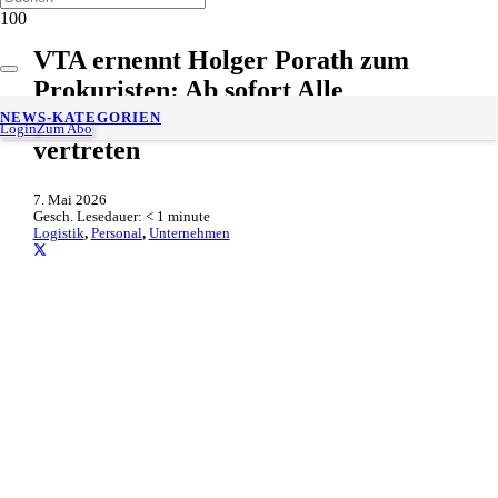
VTA ernennt Holger Porath zum
Prokuristen: Ab sofort Alle
Kernbereiche auf Führungsebene
NEWS-KATEGORIEN
Login
Zum Abo
vertreten
7. Mai 2026
Gesch. Lesedauer:
< 1
minute
Logistik
,
Personal
,
Unternehmen