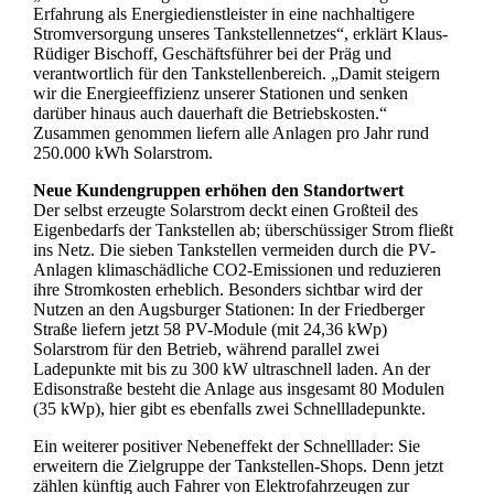
Erfahrung als Energiedienstleister in eine nachhaltigere
Stromversorgung unseres Tankstellennetzes“, erklärt Klaus-
Rüdiger Bischoff, Geschäftsführer bei der Präg und
verantwortlich für den Tankstellenbereich. „Damit steigern
wir die Energieeffizienz unserer Stationen und senken
darüber hinaus auch dauerhaft die Betriebskosten.“
Zusammen genommen liefern alle Anlagen pro Jahr rund
250.000 kWh Solarstrom.
Neue Kundengruppen erhöhen den Standortwert
Der selbst erzeugte Solarstrom deckt einen Großteil des
Eigenbedarfs der Tankstellen ab; überschüssiger Strom fließt
ins Netz. Die sieben Tankstellen vermeiden durch die PV-
Anlagen klimaschädliche CO2-Emissionen und reduzieren
ihre Stromkosten erheblich. Besonders sichtbar wird der
Nutzen an den Augsburger Stationen: In der Friedberger
Straße liefern jetzt 58 PV-Module (mit 24,36 kWp)
Solarstrom für den Betrieb, während parallel zwei
Ladepunkte mit bis zu 300 kW ultraschnell laden. An der
Edisonstraße besteht die Anlage aus insgesamt 80 Modulen
(35 kWp), hier gibt es ebenfalls zwei Schnellladepunkte.
Ein weiterer positiver Nebeneffekt der Schnelllader: Sie
erweitern die Zielgruppe der Tankstellen-Shops. Denn jetzt
zählen künftig auch Fahrer von Elektrofahrzeugen zur