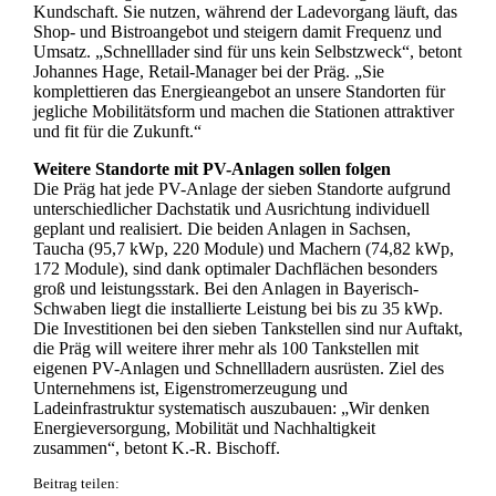
Kundschaft. Sie nutzen, während der Ladevorgang läuft, das
Shop- und Bistroangebot und steigern damit Frequenz und
Umsatz. „Schnelllader sind für uns kein Selbstzweck“, betont
Johannes Hage, Retail-Manager bei der Präg. „Sie
komplettieren das Energieangebot an unsere Standorten für
jegliche Mobilitätsform und machen die Stationen attraktiver
und fit für die Zukunft.“
Weitere Standorte mit PV-Anlagen sollen folgen
Die Präg hat jede PV-Anlage der sieben Standorte aufgrund
unterschiedlicher Dachstatik und Ausrichtung individuell
geplant und realisiert. Die beiden Anlagen in Sachsen,
Taucha (95,7 kWp, 220 Module) und Machern (74,82 kWp,
172 Module), sind dank optimaler Dachflächen besonders
groß und leistungsstark. Bei den Anlagen in Bayerisch-
Schwaben liegt die installierte Leistung bei bis zu 35 kWp.
Die Investitionen bei den sieben Tankstellen sind nur Auftakt,
die Präg will weitere ihrer mehr als 100 Tankstellen mit
eigenen PV-Anlagen und Schnellladern ausrüsten. Ziel des
Unternehmens ist, Eigenstromerzeugung und
Ladeinfrastruktur systematisch auszubauen: „Wir denken
Energieversorgung, Mobilität und Nachhaltigkeit
zusammen“, betont K.-R. Bischoff.
Beitrag teilen: