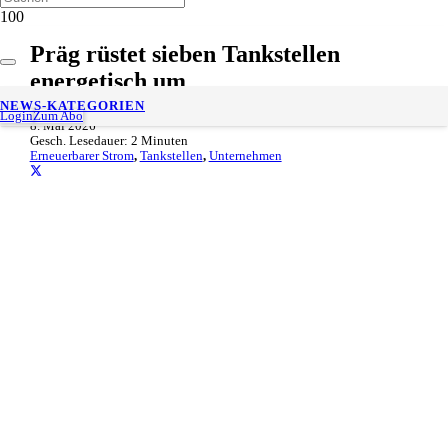
Präg rüstet sieben Tankstellen
energetisch um
NEWS-KATEGORIEN
Login
Zum Abo
8. Mai 2026
Gesch. Lesedauer:
2
Minuten
Erneuerbarer Strom
,
Tankstellen
,
Unternehmen