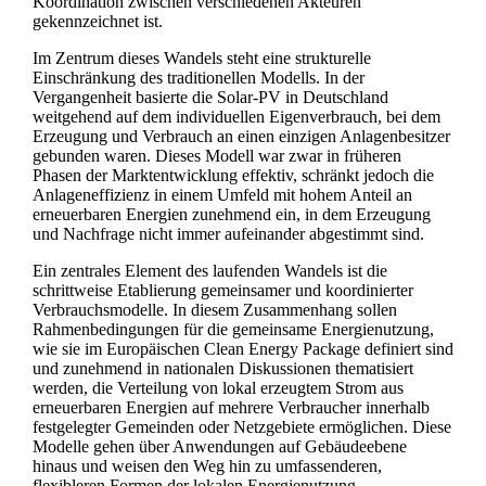
Koordination zwischen verschiedenen Akteuren
gekennzeichnet ist.
Im Zentrum dieses Wandels steht eine strukturelle
Einschränkung des traditionellen Modells. In der
Vergangenheit basierte die Solar-PV in Deutschland
weitgehend auf dem individuellen Eigenverbrauch, bei dem
Erzeugung und Verbrauch an einen einzigen Anlagenbesitzer
gebunden waren. Dieses Modell war zwar in früheren
Phasen der Marktentwicklung effektiv, schränkt jedoch die
Anlageneffizienz in einem Umfeld mit hohem Anteil an
erneuerbaren Energien zunehmend ein, in dem Erzeugung
und Nachfrage nicht immer aufeinander abgestimmt sind.
Ein zentrales Element des laufenden Wandels ist die
schrittweise Etablierung gemeinsamer und koordinierter
Verbrauchsmodelle. In diesem Zusammenhang sollen
Rahmenbedingungen für die gemeinsame Energienutzung,
wie sie im Europäischen Clean Energy Package definiert sind
und zunehmend in nationalen Diskussionen thematisiert
werden, die Verteilung von lokal erzeugtem Strom aus
erneuerbaren Energien auf mehrere Verbraucher innerhalb
festgelegter Gemeinden oder Netzgebiete ermöglichen. Diese
Modelle gehen über Anwendungen auf Gebäudeebene
hinaus und weisen den Weg hin zu umfassenderen,
flexibleren Formen der lokalen Energienutzung.