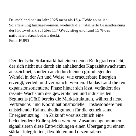
Deutschland hat im Jahr 2025 mehr als 16,4 GWdc an neuer
Solarleistung hinzugewonnen, wodurch die installierte Gesamtleistung
der Photovoltaik auf über 117 GWdc stieg und rund 15 % des
nationalen Strombedarfs deckt.
Foto: EUPD
Der deutsche Solarmarkt hat einen neuen Reifegrad erreicht,
der sich nicht nur durch ein anhaltendes Kapazitätswachstum
auszeichnet, sondern auch durch einen grundlegenden
Wandel in der Art und Weise, wie erneuerbare Energien
erzeugt, verteilt und verbraucht werden. Da das Land die rein
expansionsorientierte Phase hinter sich lässt, verändert das
rasante Wachstum des gewerblichen und industriellen
Segments (C&I) bereits die Marktstrukturen, während neue
Verbrauchs- und Koordinationsmodelle – insbesondere neu
entstehende Rahmenbedingungen für die gemeinsame
Energienutzung – in Zukunft voraussichtlich eine
bedeutendere Rolle spielen werden. Zusammengenommen
signalisieren diese Entwicklungen einen Übergang zu einem
stärker integrierten, flexibleren und dezentraleren