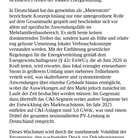
In Deutschland hat das gemeinhin als „Mieterstrom“
bezeichnete Konzept bislang nur eine untergeordnete Rolle
auf dem Gesamtmarkt gespielt und beschränkte sich vor
allem auf spezifische Anwendungsfälle im
Mehrfamilienhausbereich. Es stellt heute keinen
dominierenden Treiber dar, sondern kann als frühe und relativ
eng gefasste Umsetzung lokaler Verbrauchskonzepte
verstanden werden. Mit der Einführung gesetzlicher
Regelungen für die Energieverteilung gemäß dem
Energiewirtschaftsgesetz (§ 42c EnWG), die ab Juni 2026 in
Kraft treten, wird erwartet, dass lokal erzeugter erneuerbarer
Strom in größerem Umfang unter mehreren Teilnehmern
verteilt wird, was skalierbarere und systemorientierte
Anwendungen über einzelne Gebäude hinaus ermöglicht,
wobei die Auswirkungen auf den Markt jedoch zunächst im
Laufe der Zeit beobachtet werden müssen. Im Gegensatz
dazu übertrifft das C&I-Segment weiter andere Segmente bei
der Entwicklung des Marktwachstums. Im Jahr 2025
entfielen auf C&I-Anlagen rund 5,6 GWdc, was rund einem
Drittel der gesamten neuinstallierten PV-Leistung in
Deutschland entspricht.
Dieses Wachstum wird durch die zunehmende Volatilität der
Strompreise, den wachsenden Druck zur Dekarbonisierung