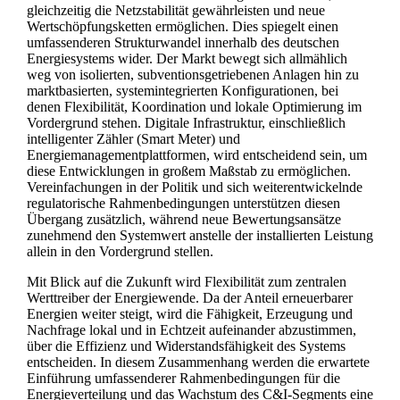
gleichzeitig die Netzstabilität gewährleisten und neue
Wertschöpfungsketten ermöglichen. Dies spiegelt einen
umfassenderen Strukturwandel innerhalb des deutschen
Energiesystems wider. Der Markt bewegt sich allmählich
weg von isolierten, subventionsgetriebenen Anlagen hin zu
marktbasierten, systemintegrierten Konfigurationen, bei
denen Flexibilität, Koordination und lokale Optimierung im
Vordergrund stehen. Digitale Infrastruktur, einschließlich
intelligenter Zähler (Smart Meter) und
Energiemanagementplattformen, wird entscheidend sein, um
diese Entwicklungen in großem Maßstab zu ermöglichen.
Vereinfachungen in der Politik und sich weiterentwickelnde
regulatorische Rahmenbedingungen unterstützen diesen
Übergang zusätzlich, während neue Bewertungsansätze
zunehmend den Systemwert anstelle der installierten Leistung
allein in den Vordergrund stellen.
Mit Blick auf die Zukunft wird Flexibilität zum zentralen
Werttreiber der Energiewende. Da der Anteil erneuerbarer
Energien weiter steigt, wird die Fähigkeit, Erzeugung und
Nachfrage lokal und in Echtzeit aufeinander abzustimmen,
über die Effizienz und Widerstandsfähigkeit des Systems
entscheiden. In diesem Zusammenhang werden die erwartete
Einführung umfassenderer Rahmenbedingungen für die
Energieverteilung und das Wachstum des C&I-Segments eine