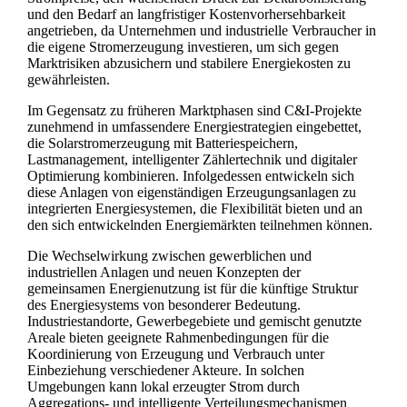
und den Bedarf an langfristiger Kostenvorhersehbarkeit
angetrieben, da Unternehmen und industrielle Verbraucher in
die eigene Stromerzeugung investieren, um sich gegen
Marktrisiken abzusichern und stabilere Energiekosten zu
gewährleisten.
Im Gegensatz zu früheren Marktphasen sind C&I-Projekte
zunehmend in umfassendere Energiestrategien eingebettet,
die Solarstromerzeugung mit Batteriespeichern,
Lastmanagement, intelligenter Zählertechnik und digitaler
Optimierung kombinieren. Infolgedessen entwickeln sich
diese Anlagen von eigenständigen Erzeugungsanlagen zu
integrierten Energiesystemen, die Flexibilität bieten und an
den sich entwickelnden Energiemärkten teilnehmen können.
Die Wechselwirkung zwischen gewerblichen und
industriellen Anlagen und neuen Konzepten der
gemeinsamen Energienutzung ist für die künftige Struktur
des Energiesystems von besonderer Bedeutung.
Industriestandorte, Gewerbegebiete und gemischt genutzte
Areale bieten geeignete Rahmenbedingungen für die
Koordinierung von Erzeugung und Verbrauch unter
Einbeziehung verschiedener Akteure. In solchen
Umgebungen kann lokal erzeugter Strom durch
Aggregations- und intelligente Verteilungsmechanismen