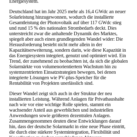
Energiesystem.
Deutschland hat im Jahr 2025 mehr als 16,4 GWdc an neuer
Solarleistung hinzugewonnen, wodurch die installierte
Gesamtleistung der Photovoltaik auf über 117 GWdc stieg
und rund 15 % des nationalen Strombedarfs deckt. Dies
unterstreicht zwar die anhaltende Dynamik des Marktes,
spiegelt aber auch einen grundlegenden Wandel wider: Die
Herausforderung besteht nicht mehr allein in der
Kapazitätserweiterung, sondern darin, wie diese Kapazität in
das Energiesystem integriert, genutzt und optimiert wird. Ein
Trend, der zunehmend zu beobachten ist, da sich die globalen
Solarmärkte von volumenorientiertem Wachstum hin zu
systemzentrierten Einsatzstrategien bewegen, bei denen
integrierte Lösungen wie PV-plus-Speicher für die
Rentabilität von Projekten unerlässlich sind.
Dieser Wandel zeigt sich auch in der Struktur der neu
installierten Leistung. Während Anlagen für Privathaushalte
nach wie vor eine wichtige Rolle spielen, stammt ein
wachsender Anteil aus gewerblichen und industriellen
Anwendungen sowie größeren dezentralen Anlagen.
Zusammengenommen deuten diese Entwicklungen darauf
hin, dass der deutsche Solarmarkt in eine neue Phase eintritt,
die durch eine stärkere Systemintegration, Flexibilität und