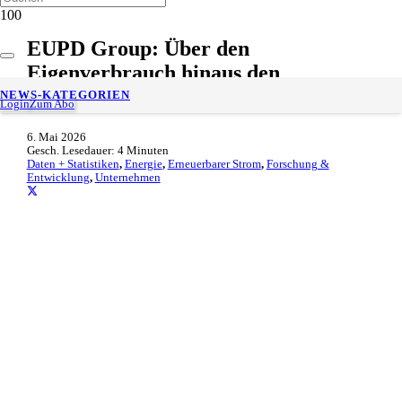
EUPD Group: Über den
Eigenverbrauch hinaus den
deutschen Solarmarkt neu gestalten
NEWS-KATEGORIEN
Login
Zum Abo
6. Mai 2026
Gesch. Lesedauer:
4
Minuten
Daten + Statistiken
,
Energie
,
Erneuerbarer Strom
,
Forschung &
Entwicklung
,
Unternehmen