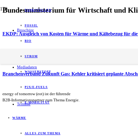
Bundesministerium für Wirtschaft und Kl
TANKSTELLEN
FOSSIL
Broschüre
EKDP: Ausgleich von Kosten für Wärme und Kältebezug für d
BIO
Daldrup & Söhne AG erhält Bohrauftrag der Stadt Frankfurt zu
STROM
Mediadaten
WASSERSTOFF
Branchenverband Zukunft Gas: Kehler kritisiert geplante Absch
P2X/E-FUELS
energy of tomorrow (eot) ist der führende
B2B-Informationspartner zum Thema Energie.
E-MOBILITÄT
Termine
WÄRME
ALLES ZUM THEMA