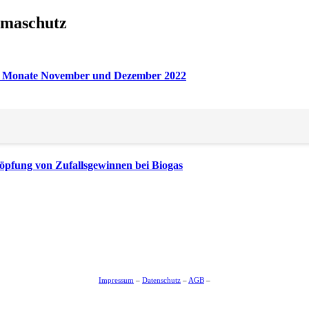
imaschutz
ie Monate November und Dezember 2022
r Erkundung der örtlichen Geologie
öpfung von Zufallsgewinnen bei Biogas
Impressum
–
Datenschutz
–
AGB
–