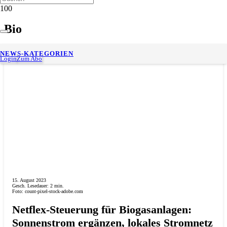
Bio
NEWS-KATEGORIEN
Login
Zum Abo
15. August 2023
Gesch. Lesedauer:
2
min.
Foto: count-pixel-stock-adobe.com
Netflex-Steuerung für Biogasanlagen:
Sonnenstrom ergänzen, lokales Stromnetz