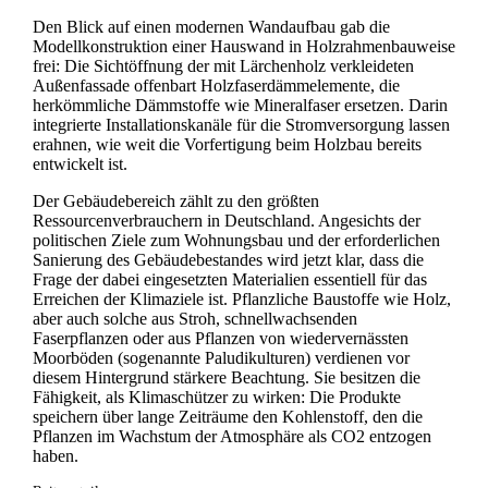
Den Blick auf einen modernen Wandaufbau gab die
Modellkonstruktion einer Hauswand in Holzrahmenbauweise
frei: Die Sichtöffnung der mit Lärchenholz verkleideten
Außenfassade offenbart Holzfaserdämmelemente, die
herkömmliche Dämmstoffe wie Mineralfaser ersetzen. Darin
integrierte Installationskanäle für die Stromversorgung lassen
erahnen, wie weit die Vorfertigung beim Holzbau bereits
entwickelt ist.
Der Gebäudebereich zählt zu den größten
Ressourcenverbrauchern in Deutschland. Angesichts der
politischen Ziele zum Wohnungsbau und der erforderlichen
Sanierung des Gebäudebestandes wird jetzt klar, dass die
Frage der dabei eingesetzten Materialien essentiell für das
Erreichen der Klimaziele ist. Pflanzliche Baustoffe wie Holz,
aber auch solche aus Stroh, schnellwachsenden
Faserpflanzen oder aus Pflanzen von wiedervernässten
Moorböden (sogenannte Paludikulturen) verdienen vor
diesem Hintergrund stärkere Beachtung. Sie besitzen die
Fähigkeit, als Klimaschützer zu wirken: Die Produkte
speichern über lange Zeiträume den Kohlenstoff, den die
Pflanzen im Wachstum der Atmosphäre als CO2 entzogen
haben.