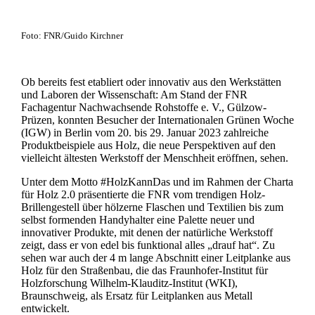
Foto: FNR/Guido Kirchner
Ob bereits fest etabliert oder innovativ aus den Werkstätten
und Laboren der Wissenschaft: Am Stand der FNR
Fachagentur Nachwachsende Rohstoffe e. V., Gülzow-
Prüzen, konnten Besucher der Internationalen Grünen Woche
(IGW) in Berlin vom 20. bis 29. Januar 2023 zahlreiche
Produktbeispiele aus Holz, die neue Perspektiven auf den
vielleicht ältesten Werkstoff der Menschheit eröffnen, sehen.
Unter dem Motto #HolzKannDas und im Rahmen der Charta
für Holz 2.0 präsentierte die FNR vom trendigen Holz-
Brillengestell über hölzerne Flaschen und Textilien bis zum
selbst formenden Handyhalter eine Palette neuer und
innovativer Produkte, mit denen der natürliche Werkstoff
zeigt, dass er von edel bis funktional alles „drauf hat“. Zu
sehen war auch der 4 m lange Abschnitt einer Leitplanke aus
Holz für den Straßenbau, die das Fraunhofer-Institut für
Holzforschung Wilhelm-Klauditz-Institut (WKI),
Braunschweig, als Ersatz für Leitplanken aus Metall
entwickelt.