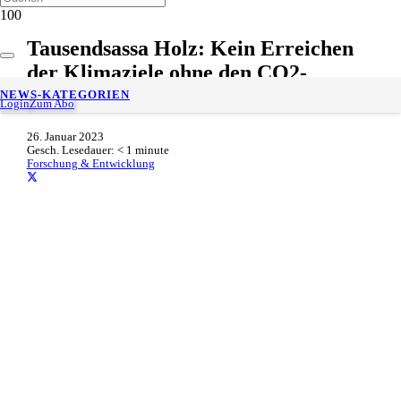
Tausendsassa Holz: Kein Erreichen
der Klimaziele ohne den CO2-
speichernden Bau- und Werkstoff
NEWS-KATEGORIEN
Login
Zum Abo
26. Januar 2023
Gesch. Lesedauer:
< 1
minute
Forschung & Entwicklung