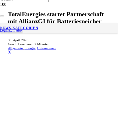
TotalEnergies startet Partnerschaft
mit AllianzGI für Batteriespeicher
mit 800 MW in Deutschland
NEWS-KATEGORIEN
Login
Zum Abo
30. April 2026
Gesch. Lesedauer:
2
Minuten
Allgemein
,
Energie
,
Unternehmen