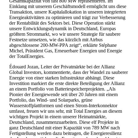
Gesamtkapazität von fast 800 MW repräsentieren. Im
Einklang mit unserem Geschäftsmodell ermöglicht uns diese
Transaktion, unsere Kapitalallokation in unseren integrierten
Energieaktivitäten zu optimieren und trägt zur Verbesserung
der Rentabilität des Sektors bei. Diese Operation stärkt
unsere Entwicklungsdynamik in Deutschland, Europas
größtem Strommarkt, wo wir unsere Strategie für saubere
Festnetze umsetzen, wie das kürzlich mit Airbus
abgeschlossene 200-MW-PPA zeigt“, erklärte Stéphane
Michel, Präsident Gas, Erneuerbare Energien und Energie
der TotalEnergies.
Édouard Jozan, Leiter der Privatmärkte bei der Allianz
Global Investors, kommentierte, dass der Wandel zu sauberer
Energie von einer starken Infrastruktur abhängt. Diese
Investition markiert die erste direkte Beteiligung der Allianz
an einem Portfolio von Batteriespeicherprojekten. „Als
Pionier der Energiewende seit über 20 Jahren mit einem
Portfolio, das Wind- und Solarparks, grüne
Wasserstoffplattformen und einen Strom-Interkonnektor
umfasst, freuen wir uns sehr, mit Total Energies an diesem
wichtigen Projekt in einem unserer Heimatmärkte,
Deutschland, zusammenzuarbeiten. Diese elf Projekte in
ganz Deutschland mit einer Kapazität von 789 MW nach
Fertigstellung werden dazu beitragen, die Energieresilienz