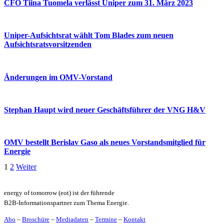
CFO Tiina Tuomela verlässt Uniper zum 31. März 2023
Uniper-Aufsichtsrat wählt Tom Blades zum neuen
Aufsichtsratsvorsitzenden
Änderungen im OMV-Vorstand
Stephan Haupt wird neuer Geschäftsführer der VNG H&V
OMV bestellt Berislav Gaso als neues Vorstandsmitglied für
Energie
1
2
Weiter
energy of tomorrow (eot) ist der führende
B2B-Informationspartner zum Thema Energie.
Abo
–
Broschüre
–
Mediadaten
–
Termine
–
Kontakt