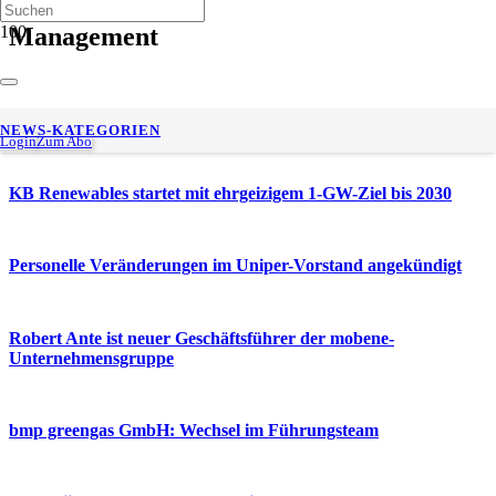
Management
BearingPoint überzeugt beim Best of Consulting Award 2025
NEWS-KATEGORIEN
Login
Zum Abo
KB Renewables startet mit ehrgeizigem 1-GW-Ziel bis 2030
Personelle Veränderungen im Uniper-Vorstand angekündigt
Robert Ante ist neuer Geschäftsführer der mobene-
Unternehmensgruppe
bmp greengas GmbH: Wechsel im Führungsteam