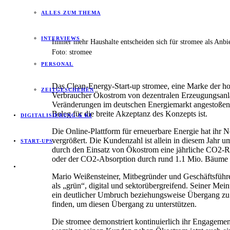
ALLES ZUM THEMA
INTERVIEWS
Immer mehr Haushalte entscheiden sich für stromee als Anb
Foto: stromee
PERSONAL
Das Clean-Energy-Start-up stromee, eine Marke der h
ZEITGESCHEHEN
Verbraucher Ökostrom von dezentralen Erzeugungsanla
Veränderungen im deutschen Energiemarkt angestoßen
Beleg für die breite Akzeptanz des Konzepts ist.
DIGITALISIERUNG & KI
Die Online-Plattform für erneuerbare Energie hat ihr
vergrößert. Die Kundenzahl ist allein in diesem Jahr 
START-UPS
durch den Einsatz von Ökostrom eine jährliche CO2-R
oder der CO2-Absorption durch rund 1.1 Mio. Bäume i
Mario Weißensteiner, Mitbegründer und Geschäftsführer
als „grün“, digital und sektorübergreifend. Seiner Mei
ein deutlicher Umbruch beziehungsweise Übergang zu e
finden, um diesen Übergang zu unterstützen.
Die stromee demonstriert kontinuierlich ihr Engagemen