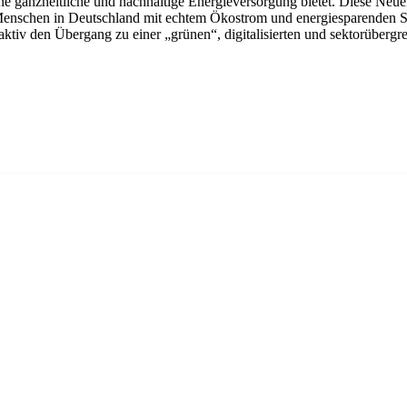
 ganzheitliche und nachhaltige Energieversorgung bietet. Diese Neuerun
. Menschen in Deutschland mit echtem Ökostrom und energiesparenden
tiv den Übergang zu einer „grünen“, digitalisierten und sektorübergr