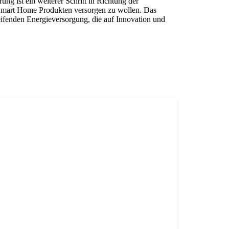
g ist ein weiterer Schritt in Richtung der
 Smart Home Produkten versorgen zu wollen. Das
eifenden Energieversorgung, die auf Innovation und