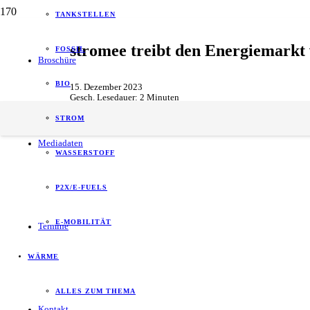
TANKSTELLEN
stromee treibt den Energiemarkt
FOSSIL
Broschüre
BIO
15. Dezember 2023
Gesch. Lesedauer:
2
Minuten
Start-ups
STROM
Mediadaten
WASSERSTOFF
P2X/E-FUELS
E-MOBILITÄT
Termine
WÄRME
ALLES ZUM THEMA
Kontakt