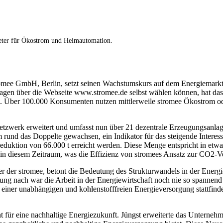
ieter für Ökostrom und Heimautomation.
omee GmbH, Berlin, setzt seinen Wachstumskurs auf dem Energiemarkt 
gen über die Webseite www.stromee.de selbst wählen können, hat da
. Über 100.000 Konsumenten nutzen mittlerweile stromee Ökostrom o
 Netzwerk erweitert und umfasst nun über 21 dezentrale Erzeugungsanl
um rund das Doppelte gewachsen, ein Indikator für das steigende Intere
eduktion von 66.000 t erreicht werden. Diese Menge entspricht in et
n diesem Zeitraum, was die Effizienz von stromees Ansatz zur CO2-Ve
 der stromee, betont die Bedeutung des Strukturwandels in der Energi
nung nach war die Arbeit in der Energiewirtschaft noch nie so spannend 
iner unabhängigen und kohlenstofffreien Energieversorgung stattfinde
t für eine nachhaltige Energiezukunft. Jüngst erweiterte das Unterneh