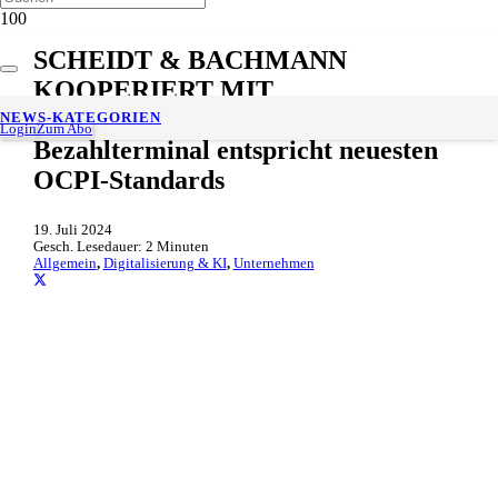
SCHEIDT & BACHMANN
KOOPERIERT MIT
CHARGEPOINT Erstes
NEWS-KATEGORIEN
Login
Zum Abo
Bezahlterminal entspricht neuesten
OCPI-Standards
19. Juli 2024
Gesch. Lesedauer:
2
Minuten
Allgemein
,
Digitalisierung & KI
,
Unternehmen