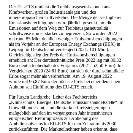
Der EU-ETS umfasst die Treibhausgasemissionen aus
Kraftwerken, großen Industrieanlagen und des
innereuropäischen Luftverkehrs. Die Menge der verfügbaren
Emissionsberechtigungen wird jährlich gesenkt, um die
Emissionen auf dem Weg zur Treibhausgasneutralität
schrittweise immer stärker zu begrenzen. So wurden 2022
mit rund 85 Mio. deutlich weniger Emissionsberechtigungen
als im Vorjahr an der European Energy Exchange (EEX) in
Leipzig für Deutschland versteigert (2021: 101 Mio.).
Gleichzeitig stieg der Preis der Emissionsberechtigungen
erheblich an: Der durchschnittliche Preis 2022 lag mit 80,32
Euro deutlich oberhalb des Vorjahres (2021: 52,50 Euro). Im
Vergleich zu 2020 (24,61 Euro) hat sich der durchschnittliche
Erlös sogar mehr als verdreifacht. Am 19. August 2022
wurde mit 96,87 Euro der höchste Preis bei einer deutschen
Auktion seit Einführung des EU-ETS erzielt.
Für Jürgen Landgrebe, Leiter des Fachbereichs
„Klimaschutz, Energie, Deutsche Emissionshandelsstelle“ im
Umweltbundesamt, sind die starken Preissteigerungen
maßgeblich auf den im vergangenen Jahr intensivierten
europäischen Reformprozess zur Anhebung des
Ambitionsniveaus im EU-ETS für den Zeitraum bis 2030
zurückzuführen. Die Marktteilnehmer haben erkannt, dass