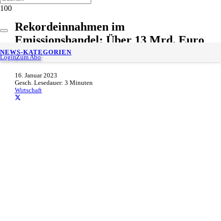
Rekordeinnahmen im
Emissionshandel: Über 13 Mrd. Euro
für den Klimaschutz
NEWS-KATEGORIEN
Login
Zum Abo
16. Januar 2023
Gesch. Lesedauer:
3
Minuten
Wirtschaft