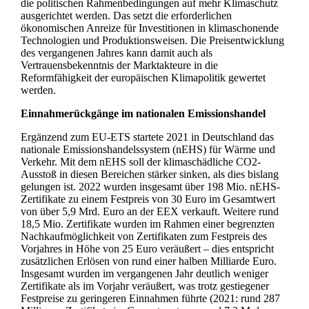
die politischen Rahmenbedingungen auf mehr Klimaschutz
ausgerichtet werden. Das setzt die erforderlichen
ökonomischen Anreize für Investitionen in klimaschonende
Technologien und Produktionsweisen. Die Preisentwicklung
des vergangenen Jahres kann damit auch als
Vertrauensbekenntnis der Marktakteure in die
Reformfähigkeit der europäischen Klimapolitik gewertet
werden.
Einnahmerückgänge im nationalen Emissionshandel
Ergänzend zum EU-ETS startete 2021 in Deutschland das
nationale Emissionshandelssystem (nEHS) für Wärme und
Verkehr. Mit dem nEHS soll der klimaschädliche CO2-
Ausstoß in diesen Bereichen stärker sinken, als dies bislang
gelungen ist. 2022 wurden insgesamt über 198 Mio. nEHS-
Zertifikate zu einem Festpreis von 30 Euro im Gesamtwert
von über 5,9 Mrd. Euro an der EEX verkauft. Weitere rund
18,5 Mio. Zertifikate wurden im Rahmen einer begrenzten
Nachkaufmöglichkeit von Zertifikaten zum Festpreis des
Vorjahres in Höhe von 25 Euro veräußert – dies entspricht
zusätzlichen Erlösen von rund einer halben Milliarde Euro.
Insgesamt wurden im vergangenen Jahr deutlich weniger
Zertifikate als im Vorjahr veräußert, was trotz gestiegener
Festpreise zu geringeren Einnahmen führte (2021: rund 287