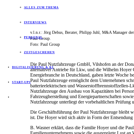
ALLES ZUM THEMA
INTERVIEWS
v.l.n.r.: Jörg Debus, Berater, Philipp Juhl, M&A Manager d
PERSONAL
Paul Group.
Foto: Paul Group
ZEITGESCHEHEN
Die Paul Nutzfahrzeuge GmbH, Vilshofen an der Dona
DIGITALISIERUNG & KI
alternativer Antriebe für Lkw, und die Wilhelm Hoy
Energiebranche in Deutschland, gaben letzte Woche bek
Paul Nutzfahrzeuge ermöglicht dem Unternehmen schne
START-UPS
batterieelektrischen und Wasserstoffbrennstoffzellen-L
Nutzfahrzeuge den Ausbau von Kapazitäten bei Persona
Fahrzeugherstellung und Energiepartnerschaften sowie
Nutzfahrzeuge unterliegt der vorbehaltlichen Prüfung 
Die Geschäftsführung der Paul Nutzfahrzeuge bleibt we
ist. Die Hoyer wird sich aktiv in Form der Entsendung
B. Wasner erklärt, dass die Familie Hoyer und die Paul
Familienunternehmens sowie die ausgeprägte Lust an W