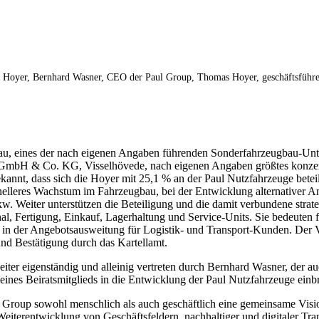
er Hoyer, Bernhard Wasner, CEO der Paul Group, Thomas Hoyer, geschäftsführe
u, eines der nach eigenen Angaben führenden Sonderfahrzeugbau-Unt
er GmbH & Co. KG, Visselhövede, nach eigenen Angaben größtes konze
annt, dass sich die Hoyer mit 25,1 % an der Paul Nutzfahrzeuge betei
lleres Wachstum im Fahrzeugbau, bei der Entwicklung alternativer An
kw. Weiter unterstützen die Beteiligung und die damit verbundene strat
l, Fertigung, Einkauf, Lagerhaltung und Service-Units. Sie bedeuten 
 in der Angebotsausweitung für Logistik- und Transport-Kunden. Der V
und Bestätigung durch das Kartellamt.
iter eigenständig und alleinig vertreten durch Bernhard Wasner, der 
 eines Beiratsmitglieds in die Entwicklung der Paul Nutzfahrzeuge einb
 Group sowohl menschlich als auch geschäftlich eine gemeinsame Vision 
eiterentwicklung von Geschäftsfeldern, nachhaltiger und digitaler Tr