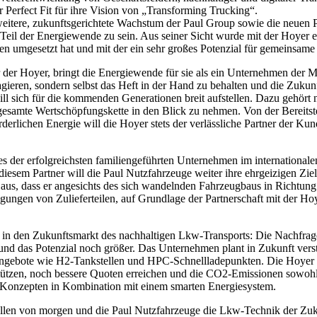
 Perfect Fit für ihre Vision von „Transforming Trucking“.
 weitere, zukunftsgerichtete Wachstum der Paul Group sowie die neuen P
r Teil der Energiewende zu sein. Aus seiner Sicht wurde mit der Hoyer 
n umgesetzt hat und mit der ein sehr großes Potenzial für gemeinsame
der Hoyer, bringt die Energiewende für sie als ein Unternehmen der Mi
agieren, sondern selbst das Heft in der Hand zu behalten und die Zukun
will sich für die kommenden Generationen breit aufstellen. Dazu gehör
 gesamte Wertschöpfungskette in den Blick zu nehmen. Von der Bereitst
rderlichen Energie will die Hoyer stets der verlässliche Partner der Kun
nes der erfolgreichsten familiengeführten Unternehmen im internation
esem Partner will die Paul Nutzfahrzeuge weiter ihre ehrgeizigen Ziele
 aus, dass er angesichts des sich wandelnden Fahrzeugbaus in Richtun
ngungen von Zulieferteilen, auf Grundlage der Partnerschaft mit der Ho
on in den Zukunftsmarkt des nachhaltigen Lkw-Transports: Die Nachfrag
ch und das Potenzial noch größer. Das Unternehmen plant in Zukunft ver
Angebote wie H2-Tankstellen und HPC-Schnellladepunkten. Die Hoyer k
stützen, noch bessere Quoten erreichen und die CO2-Emissionen sowohl
n-Konzepten in Kombination mit einem smarten Energiesystem.
ellen von morgen und die Paul Nutzfahrzeuge die Lkw-Technik der Zuk