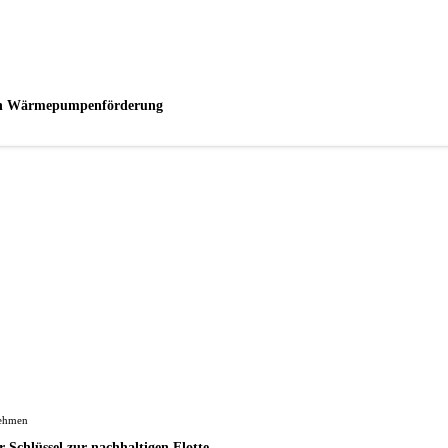
euen Wärmepumpenförderung
ehmen
 Schlüssel zur nachhaltigen Flotte