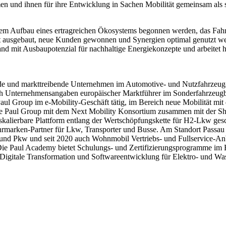
men und ihnen für ihre Entwicklung in Sachen Mobilität gemeinsam als s
t dem Aufbau eines ertragreichen Ökosystems begonnen werden, das Fah
ft ausgebaut, neue Kunden gewonnen und Synergien optimal genutzt wer
and mit Ausbaupotenzial für nachhaltige Energiekonzepte und arbeitet
de und markttreibende Unternehmen im Automotive- und Nutzfahrzeug
nach Unternehmensangaben europäischer Marktführer im Sonderfahrzeug
Paul Group im e-Mobility-Geschäft tätig, im Bereich neue Mobilität mi
die Paul Group mit dem Next Mobility Konsortium zusammen mit der 
kalierbare Plattform entlang der Wertschöpfungskette für H2-Lkw ges
marken-Partner für Lkw, Transporter und Busse. Am Standort Passau is
und Pkw und seit 2020 auch Wohnmobil Vertriebs- und Fullservice-Anb
ie Paul Academy bietet Schulungs- und Zertifizierungsprogramme im Be
gitale Transformation und Softwareentwicklung für Elektro- und Wasse