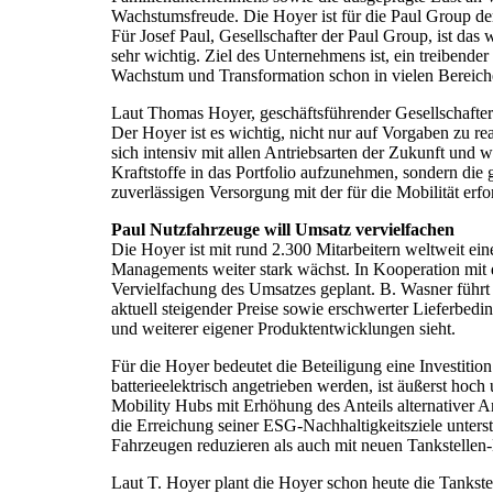
Wachstumsfreude. Die Hoyer ist für die Paul Group der
Für Josef Paul, Gesellschafter der Paul Group, ist das
sehr wichtig. Ziel des Unternehmens ist, ein treibende
Wachstum und Transformation schon in vielen Bereiche
Laut Thomas Hoyer, geschäftsführender Gesellschafter 
Der Hoyer ist es wichtig, nicht nur auf Vorgaben zu re
sich intensiv mit allen Antriebsarten der Zukunft und 
Kraftstoffe in das Portfolio aufzunehmen, sondern die
zuverlässigen Versorgung mit der für die Mobilität erfo
Paul Nutzfahrzeuge will Umsatz vervielfachen
Die Hoyer ist mit rund 2.300 Mitarbeitern weltweit ei
Managements weiter stark wächst. In Kooperation mit di
Vervielfachung des Umsatzes geplant. B. Wasner führt
aktuell steigender Preise sowie erschwerter Lieferbedi
und weiterer eigener Produktentwicklungen sieht.
Für die Hoyer bedeutet die Beteiligung eine Investiti
batterieelektrisch angetrieben werden, ist äußerst ho
Mobility Hubs mit Erhöhung des Anteils alternativer 
die Erreichung seiner ESG-Nachhaltigkeitsziele unter
Fahrzeugen reduzieren als auch mit neuen Tankstelle
Laut T. Hoyer plant die Hoyer schon heute die Tankst