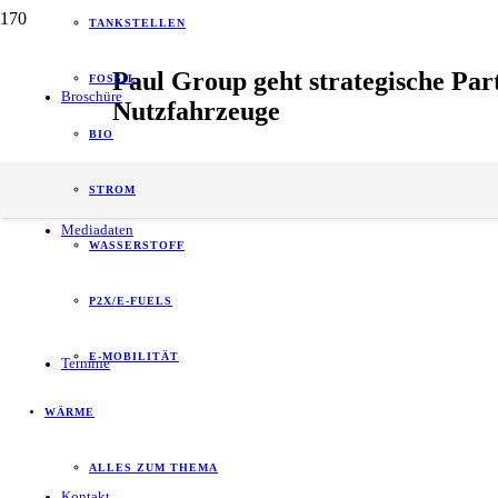
TANKSTELLEN
Paul Group geht strategische Par
FOSSIL
Broschüre
Nutzfahrzeuge
BIO
3. Oktober 2023
Gesch. Lesedauer:
4
Minuten
STROM
Unternehmen
Mediadaten
WASSERSTOFF
P2X/E-FUELS
E-MOBILITÄT
Termine
WÄRME
ALLES ZUM THEMA
Kontakt