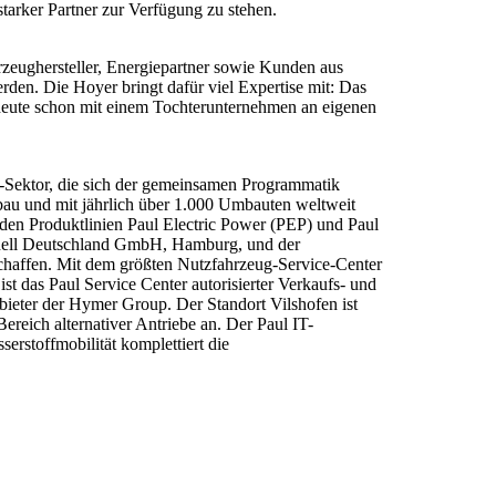
tarker Partner zur Verfügung zu stehen.
rzeughersteller, Energiepartner sowie Kunden aus
den. Die Hoyer bringt dafür viel Expertise mit: Das
 heute schon mit einem Tochterunternehmen an eigenen
-Sektor, die sich der gemeinsamen Programmatik
bau und mit jährlich über 1.000 Umbauten weltweit
t den Produktlinien Paul Electric Power (PEP) und Paul
Shell Deutschland GmbH, Hamburg, und der
chaffen. Mit dem größten Nutzfahrzeug-Service-Center
t das Paul Service Center autorisierter Verkaufs- und
ieter der Hymer Group. Der Standort Vilshofen ist
reich alternativer Antriebe an. Der Paul IT-
rstoffmobilität komplettiert die