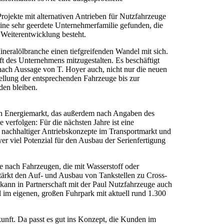
rojekte mit alternativen Antrieben für Nutzfahrzeuge
eine sehr geerdete Unternehmerfamilie gefunden, die
 Weiterentwicklung besteht.
neralölbranche einen tiefgreifenden Wandel mit sich.
ft des Unternehmens mitzugestalten. Es beschäftigt
t nach Aussage von T. Hoyer auch, nicht nur die neuen
ellung der entsprechenden Fahrzeuge bis zur
den bleiben.
alen Energiemarkt, das außerdem nach Angaben des
 verfolgen: Für die nächsten Jahre ist eine
g nachhaltiger Antriebskonzepte im Transportmarkt und
yer viel Potenzial für den Ausbau der Serienfertigung
e nach Fahrzeugen, die mit Wasserstoff oder
stärkt den Auf- und Ausbau von Tankstellen zu Cross-
ann in Partnerschaft mit der Paul Nutzfahrzeuge auch
 im eigenen, großen Fuhrpark mit aktuell rund 1.300
unft. Da passt es gut ins Konzept, die Kunden im