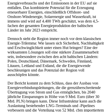
Energieverbrauchs und der Emissionen in der EU auf sie
entfallen. Das kombinierte Potenzial für die Erzeugung
erneuerbarer Energien, einschließlich Offshore- und
Onshore-Windenergie, Solarenergie und Wasserkraft, ist
immens und wird auf 4.400 TWh geschätzt, was dem 4,5-
fachen der gesamten Energieproduktion der baltischen
Länder im Jahr 2023 entspricht.
Dennoch steht die Region immer noch vor dem klassischen
Energie-Trilemma: Wie lassen sich Sicherheit, Nachhaltigkeit
und Erschwinglichkeit unter einen Hut bringen? Eine der
wirksamsten Lösungen soll eine stärkere Zusammenarbeit
sein, insbesondere zwischen den acht baltischen Ländern:
Polen, Deutschland, Dänemark, Schweden, Finnland,
Litauen, Lettland und Estland, die die Energiewende
beschleunigen und das Potenzial der Region voll
ausschöpfen könnte.
Der Bericht kommt zu dem Schluss, dass der Ausbau von
Energieverbindungsleitungen, die die grenzüberschreitende
Übertragung von Strom und Gas ermöglichen, bis 2040
jährliche Einsparungen in Höhe von 9 Mrd. Euro (über 30
Mrd. PLN) bringen kann. Diese Infrastruktur kann auch die
Auslastung bestehender LNG-Terminals und -Pipelines
verbessern und die Verteilung von 52 Mrd. cbm importiertem