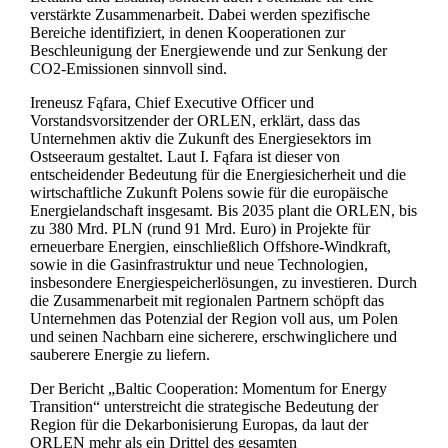
verstärkte Zusammenarbeit. Dabei werden spezifische
Bereiche identifiziert, in denen Kooperationen zur
Beschleunigung der Energiewende und zur Senkung der
CO2-Emissionen sinnvoll sind.
Ireneusz Fąfara, Chief Executive Officer und
Vorstandsvorsitzender der ORLEN, erklärt, dass das
Unternehmen aktiv die Zukunft des Energiesektors im
Ostseeraum gestaltet. Laut I. Fąfara ist dieser von
entscheidender Bedeutung für die Energiesicherheit und die
wirtschaftliche Zukunft Polens sowie für die europäische
Energielandschaft insgesamt. Bis 2035 plant die ORLEN, bis
zu 380 Mrd. PLN (rund 91 Mrd. Euro) in Projekte für
erneuerbare Energien, einschließlich Offshore-Windkraft,
sowie in die Gasinfrastruktur und neue Technologien,
insbesondere Energiespeicherlösungen, zu investieren. Durch
die Zusammenarbeit mit regionalen Partnern schöpft das
Unternehmen das Potenzial der Region voll aus, um Polen
und seinen Nachbarn eine sicherere, erschwinglichere und
sauberere Energie zu liefern.
Der Bericht „Baltic Cooperation: Momentum for Energy
Transition“ unterstreicht die strategische Bedeutung der
Region für die Dekarbonisierung Europas, da laut der
ORLEN mehr als ein Drittel des gesamten