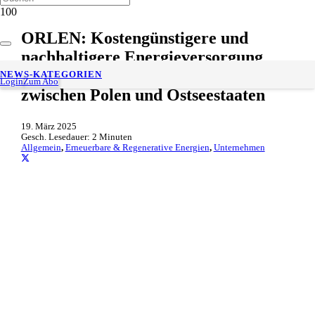
ORLEN: Kostengünstigere und
nachhaltigere Energieversorgung
durch engere Energiekooperationen
NEWS-KATEGORIEN
Login
Zum Abo
zwischen Polen und Ostseestaaten
19. März 2025
Gesch. Lesedauer:
2
Minuten
Allgemein
,
Erneuerbare & Regenerative Energien
,
Unternehmen