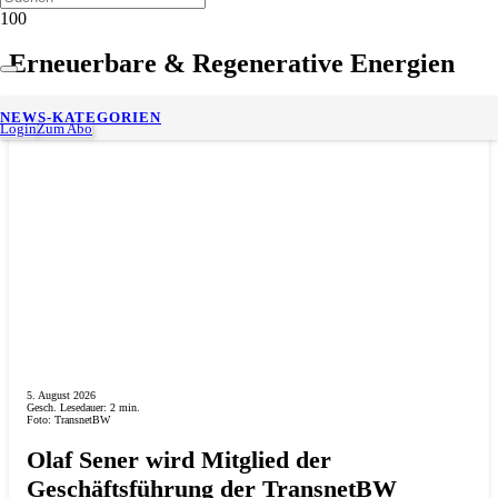
Erneuerbare & Regenerative Energien
NEWS-KATEGORIEN
Login
Zum Abo
5. August 2026
Gesch. Lesedauer:
2
min.
Foto: TransnetBW
Olaf Sener wird Mitglied der
Geschäftsführung der TransnetBW