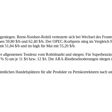
gestiegen. Brent-Nordsee-Rohöl verteuerte sich bei Wechsel des Front
hen 59,80 $/b und 62,40 $/b. Der OPEC-Korbpreis stieg im Vergleich Fr
it 51,84 $/b und im high für Mai mit 55,20 $/b.
r allgemeinen Tendenz vom Rohölmarkt und stiegen: Für Superbenzin um
(1 % S) um je 11 $/t bzw. 12 $/t. Die ARA-Biodieselnotierungen stiege
mtlichen Handelsplätzen für alle Produkte zu Preiskorrekturen nach un