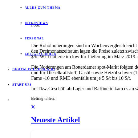
ALLES ZUM THEMA
INTERVIEWS
Foto:
PERSONAL
Die Rohölnotierungen sind im Wochenvergleich leicht 
den Dreimonatszeitraum lagen die Preise zuletzt zwisc
ZEITGESCHEHEN
$/b. WTI notierte im low für Lieferung im März 2019 m
Die Notierungen am Rotterdamer spot-Markt folgten de
DIGITALISIERUNG & KI
und für Dieselkraftstoff, Gasöl sowie Heizöl schwer 
Fame -10 und RME ebenfalls um je 5 $/t bis 10 $/t.
START-UPS
Im Tkw-Geschäft ab Lager und Raffinerie kam es an sä
Beitrag teilen:
Neueste Artikel