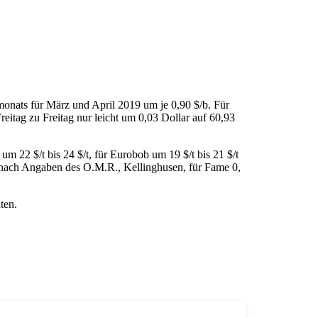
monats für März und April 2019 um je 0,90 $/b. Für
eitag zu Freitag nur leicht um 0,03 Dollar auf 60,93
 22 $/t bis 24 $/t, für Eurobob um 19 $/t bis 21 $/t
n nach Angaben des O.M.R., Kellinghusen, für Fame 0,
ten.