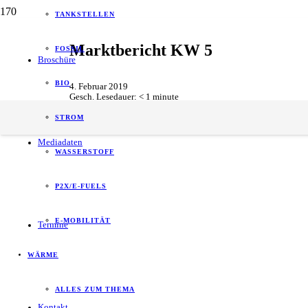
TANKSTELLEN
Marktbericht KW 5
FOSSIL
Broschüre
BIO
4. Februar 2019
Gesch. Lesedauer:
< 1
minute
Daten + Statistiken
STROM
Mediadaten
WASSERSTOFF
P2X/E-FUELS
E-MOBILITÄT
Termine
WÄRME
ALLES ZUM THEMA
Kontakt