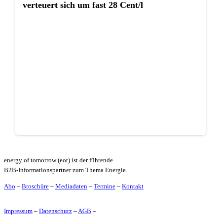
verteuert sich um fast 28 Cent/l
energy of tomorrow (eot) ist der führende
B2B-Informationspartner zum Thema Energie.
Abo
–
Broschüre
–
Mediadaten
–
Termine
–
Kontakt
Impressum
–
Datenschutz
–
AGB
–