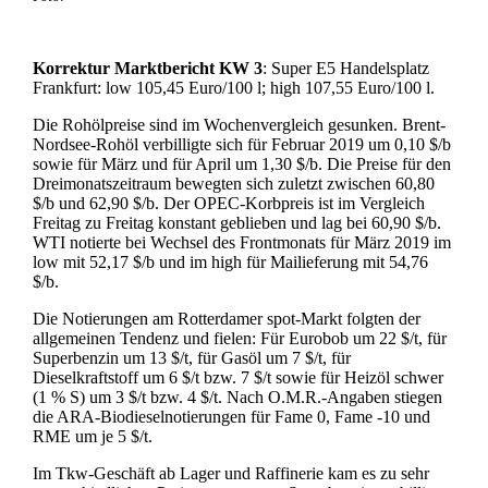
Korrektur Marktbericht KW 3
: Super E5 Handelsplatz
Frankfurt: low 105,45 Euro/100 l; high 107,55 Euro/100 l.
Die Rohölpreise sind im Wochenvergleich gesunken. Brent-
Nordsee-Rohöl verbilligte sich für Februar 2019 um 0,10 $/b
sowie für März und für April um 1,30 $/b. Die Preise für den
Dreimonatszeitraum bewegten sich zuletzt zwischen 60,80
$/b und 62,90 $/b. Der OPEC-Korbpreis ist im Vergleich
Freitag zu Freitag konstant geblieben und lag bei 60,90 $/b.
WTI notierte bei Wechsel des Frontmonats für März 2019 im
low mit 52,17 $/b und im high für Mailieferung mit 54,76
$/b.
Die Notierungen am Rotterdamer spot-Markt folgten der
allgemeinen Tendenz und fielen: Für Eurobob um 22 $/t, für
Superbenzin um 13 $/t, für Gasöl um 7 $/t, für
Dieselkraftstoff um 6 $/t bzw. 7 $/t sowie für Heizöl schwer
(1 % S) um 3 $/t bzw. 4 $/t. Nach O.M.R.-Angaben stiegen
die ARA-Biodieselnotierungen für Fame 0, Fame -10 und
RME um je 5 $/t.
Im Tkw-Geschäft ab Lager und Raffinerie kam es zu sehr