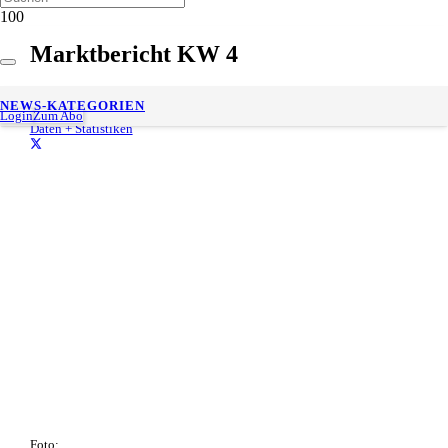
Marktbericht KW 4
28. Januar 2019
NEWS-KATEGORIEN
Gesch. Lesedauer:
< 1
minute
Login
Zum Abo
Daten + Statistiken
Foto: