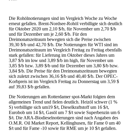
Die Rohölnotierungen sind im Vergleich Woche zu Woche
erneut gefallen. Brent-Nordsee-Rohöl verbilligte sich deutlich
für Oktober 2020 um 2,10 $/b, für November um 2,70 $/b
und für Dezember um je 2,60 $/b. Für den
Dreimonatszeitraum bewegten sich die Preise zwischen
39,30 $/b und 42,70 $/b. Die Notierungen für WTI sind im
Dreimonatszeitraum im Vergleich Freitag zu Freitag ebenfalls
stark gefallen: für Lieferung im Oktober dieses Jahres um
3,87 $/b im low und 3,89 $/b im high, für November um
3,85 $/b bzw. 3,89 $/b und für Dezember um 3,80 $/b bzw.
3,84 $/b. Die Preise für den Dreimonatszeitraum bewegten
sich zuletzt zwischen 36,16 $/b und 40,40 $/b. Der OPEC-
Korbpreis ist im Vergleich Freitag zu Donnerstag um 3,59 $
auf 39,83 $/b gefallen.
Die Notierungen am Rotterdamer spot-Markt folgten dem
allgemeinen Trend und fielen deutlich. Heizöl schwer (1 %
S) verbilligte sich um19 $/t, Dieselkraftstoff um 16 $/t,
Eurobob um 14 $/t, Gasöl um 7 $/t sowie Superbenzin um 6
$/t. Die ARA-Biodieselnotierungen sind nach Angaben des
O.M.R. Oil Market Report, Kellinghusen, für Fame 0 um 40
$/t und für Fame -10 sowie für RME um je 10 $/t gefallen.