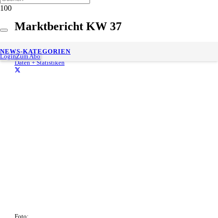
Marktbericht KW 37
14. September 2020
NEWS-KATEGORIEN
Gesch. Lesedauer:
< 1
minute
Login
Zum Abo
Daten + Statistiken
Foto: