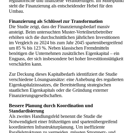
regulatorische und finanzielle Veränderungen. Im Mittelpunkt
steht die Finanzierung als entscheidender Hebel für den
Umbau.
Finanzierung als Schlüssel zur Transformation
Die Studie zeigt, dass der Finanzierungsbedarf massiv
ansteigt. Beim untersuchten Muster-Verteilnetzbetreiber
erhöhen sich die durchschnittlichen jährlichen Investitionen
im Vergleich zu 2024 bis zum Jahr 2045 spartenübergreifend
um 85 % bis 123 %. Neben klassischen Fremdmitteln
benötigen die Unternehmen zusätzliches Eigenkapital – ein
Engpass, der sich insbesondere bei hoher Investitionstätigkeit
verschärfen kann.
Zur Deckung dieses Kapitalbedarfs identifiziert die Studie
verschiedene Lösungsansätze: eine Anhebung des regulierten
Eigenkapitalzinssatzes, die Bereitstellung strategischen
staatlichen Eigenkapitals oder die Gründung externer
Finanzierungsgesellschaften.
Bessere Planung durch Koordination und
Standardisierung
Als zweites Handlungsfeld benennt die Studie die
Notwendigkeit einer frühzeitigen und spartenübergreifend
koordinierten Infrastrukturplanung. Um ineffiziente
Parallelstrukturen zu vermeiden, müssten Stromnetz- und