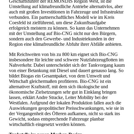
Geschäftsführer der REMONDIS Region West, ist die
Umstellung auf klimafreundliche Antriebe alternativlos, aber
auch mit großen Investitionen in Fahrzeuge und Infrastruktur
verbunden. Ein partnerschaftliches Modell wie im Kreis
Coesfeld ist zielführend, um diese Zukunftsaufgabe
erfolgreich meistern zu können. So kann das Unternehmen
mit der Umstellung auf Bio-CNG nicht nur den Bürgern,
sondern auch den Gewerbe- und Industriekunden in der
Region eine klimafreundliche Abfuhr ihrer Abfälle anbieten.
Mit Reichweiten von bis zu 800 km eignet sich Bio-CNG
insbesondere für leichte und schwere Nutzfahrzeugflotten im
Nahverkehr. Dabei unterscheidet sich der Tankvorgang kaum
von einer Betankung mit Diesel und dauert genauso lang. So
bildet Biogas ein Gesamtpaket, von dem Umwelt und
Wirtschaft gleichermaßen profitieren. Bio-CNG ist ein
alternativer Kraftstoff, mit dem sich ökologische und
ökonomische Zielsetzungen sehr gut in Einklang bringen
lassen, erklärt Andre Stracke, Leiter Mobility bei der
Westfalen. Aufgrund der lokalen Produktion fallen auch die
Auswirkungen geopolitischer Preisschwankungen, wie sie in
der Vergangenheit des Öfteren aufkamen, nicht so stark ins
Gewicht, sodass entsprechende Fahrzeuge planbar
wirtschaftlich eingesetzt werden können.