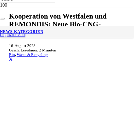
Kooperation von Westfalen und
REMONDIS: Neue Bio-CNG-
Tankstelle in Coesfeld
NEWS-KATEGORIEN
Login
Zum Abo
16. August 2023
Gesch. Lesedauer:
2
Minuten
Bio
,
Waste & Recycling