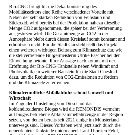
Bio-CNG bringt für die Dekarbonisierung des
Mobilitätssektors eine Reihe verschiedener Vorteile mit:
Neben der sehr starken Reduktion von Feinstaub und
Stickoxid, wird bereits bei der Produktion nahezu dieselbe
Menge CO2 aufgenommen, die später bei der Verbrennung
ausgestoßen wird. Die Gesamtmenge an CO2 in der
Atmosphäre bleibt durch diesen Kreislauf somit konstant und
erhöht sich nicht. Für die Stadt Coesfeld stellt das Projekt
einen weiteren wichtigen Beitrag zum Klimaschutz dar, wie
die stellvertretende Bürgermeisterin Ulrike Fascher bei der
Einweihung betonte. Ihrer Aussage nach kommt mit der
Eröffnung der Bio-CNG-Tankstelle neben Windkraft und
Photovoltaik ein weiterer Baustein für die Stadt Coesfeld
dazu, um die Reduktion von CO2-Emissionen zu fördern
und die Klimaziele zu erreichen.
Klimafreundliche Abfallabfuhr schont Umwelt und
Wirtschaft
Im Zuge der Umstellung von Diesel auf das
kohlendioxidarme Biogas wird die REMONDIS vermehrt
auf biogas-betriebene Abfallsammelfahrzeuge in der Region
setzen, von denen bereits seit 2021 einige im Münsterland
unterwegs sind. Dieses Vorhaben wird jetzt auch durch die
neuerrichtete Tankstelle untermauert. Laut Thorsten Feldt,