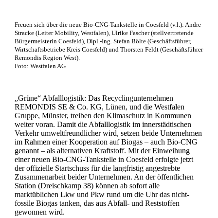
Freuen sich über die neue Bio-CNG-Tankstelle in Coesfeld (v.l.): Andre
Stracke (Leiter Mobility, Westfalen), Ulrike Fascher (stellvertretende
Bürgermeisterin Coesfeld), Dipl.-Ing. Stefan Bölte (Geschäftsführer,
Wirtschaftsbetriebe Kreis Coesfeld) und Thorsten Feldt (Geschäftsführer
Remondis Region West).
Foto: Westfalen AG
„Grüne“ Abfalllogistik: Das Recyclingunternehmen
REMONDIS SE & Co. KG, Lünen, und die Westfalen
Gruppe, Münster, treiben den Klimaschutz in Kommunen
weiter voran. Damit die Abfalllogistik im innerstädtischen
Verkehr umweltfreundlicher wird, setzen beide Unternehmen
im Rahmen einer Kooperation auf Biogas – auch Bio-CNG
genannt – als alternativen Kraftstoff. Mit der Einweihung
einer neuen Bio-CNG-Tankstelle in Coesfeld erfolgte jetzt
der offizielle Startschuss für die langfristig angestrebte
Zusammenarbeit beider Unternehmen. An der öffentlichen
Station (Dreischkamp 38) können ab sofort alle
marktüblichen Lkw und Pkw rund um die Uhr das nicht-
fossile Biogas tanken, das aus Abfall- und Reststoffen
gewonnen wird.