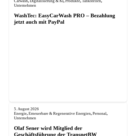
Carwash
,
Digitalisierung & KI
,
Produkte
,
Tankstellen
,
Unternehmen
WashTec: EasyCarWash PRO – Bezahlung
jetzt auch mit PayPal
5. August 2026
Energie
,
Erneuerbare & Regenerative Energien
,
Personal
,
Unternehmen
Olaf Sener wird Mitglied der
Geschäftsführung der TransnetBW