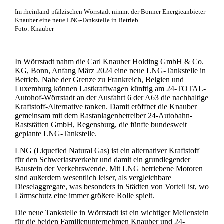
Im rheinland-pfälzischen Wörrstadt nimmt der Bonner Energieanbieter
Knauber eine neue LNG-Tankstelle in Betrieb.
Foto: Knauber
In Wörrstadt nahm die Carl Knauber Holding GmbH & Co.
KG, Bonn, Anfang März 2024 eine neue LNG-Tankstelle in
Betrieb. Nahe der Grenze zu Frankreich, Belgien und
Luxemburg können Lastkraftwagen künftig am 24-TOTAL-
Autohof-Wörrstadt an der Ausfahrt 6 der A63 die nachhaltige
Kraftstoff-Alternative tanken. Damit eröffnet die Knauber
gemeinsam mit dem Rastanlagenbetreiber 24-Autobahn-
Raststätten GmbH, Regensburg, die fünfte bundesweit
geplante LNG-Tankstelle.
LNG (Liquefied Natural Gas) ist ein alternativer Kraftstoff
für den Schwerlastverkehr und damit ein grundlegender
Baustein der Verkehrswende. Mit LNG betriebene Motoren
sind außerdem wesentlich leiser, als vergleichbare
Dieselaggregate, was besonders in Städten von Vorteil ist, wo
Lärmschutz eine immer größere Rolle spielt.
Die neue Tankstelle in Wörrstadt ist ein wichtiger Meilenstein
für die beiden Familienunternehmen Knauber und 24-