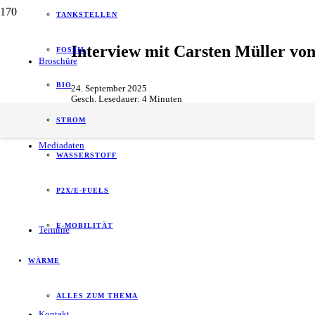
TANKSTELLEN
Interview mit Carsten Müller vo
FOSSIL
Broschüre
BIO
24. September 2025
Gesch. Lesedauer:
4
Minuten
Interviews
,
Mobilität & Kraftstoffe
STROM
Mediadaten
WASSERSTOFF
P2X/E-FUELS
E-MOBILITÄT
Termine
WÄRME
ALLES ZUM THEMA
Kontakt