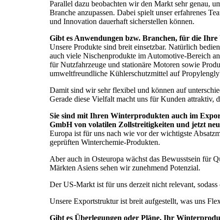
Parallel dazu beobachten wir den Markt sehr genau, 
Branche anzupassen. Dabei spielt unser erfahrenes Team
und Innovation dauerhaft sicherstellen können.
Gibt es Anwendungen bzw. Branchen, für die Ihre 
Unsere Produkte sind breit einsetzbar. Natürlich bedie
auch viele Nischenprodukte im Automotive-Bereich an
für Nutzfahrzeuge und stationäre Motoren sowie Produkt
umweltfreundliche Kühlerschutzmittel auf Propylengly
Damit sind wir sehr flexibel und können auf unterschi
Gerade diese Vielfalt macht uns für Kunden attraktiv, 
Sie sind mit Ihren Winterprodukten auch im Export
GmbH von volatilen Zollstreitigkeiten und jetzt neu
Europa ist für uns nach wie vor der wichtigste Absatz
geprüften Winterchemie-Produkten.
Aber auch in Osteuropa wächst das Bewusstsein für Qua
Märkten Asiens sehen wir zunehmend Potenzial.
Der US-Markt ist für uns derzeit nicht relevant, sodas
Unsere Exportstruktur ist breit aufgestellt, was uns Fl
Gibt es Überlegungen oder Pläne, Ihr Winterprodu