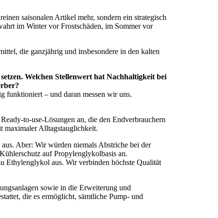
einen saisonalen Artikel mehr, sondern ein strategisch
ewahrt im Winter vor Frostschäden, im Sommer vor
ittel, die ganzjährig und insbesondere in den kalten
 setzen. Welchen Stellenwert hat Nachhaltigkeit bei
erber?
ig funktioniert – und daran messen wir uns.
uch Ready-to-use-Lösungen an, die den Endverbrauchern
 maximaler Alltagstauglichkeit.
t aus. Aber: Wir würden niemals Abstriche bei der
Kühlerschutz auf Propylenglykolbasis an.
zu Ethylenglykol aus. Wir verbinden höchste Qualität
ckungsanlagen sowie in die Erweiterung und
tattet, die es ermöglicht, sämtliche Pump- und