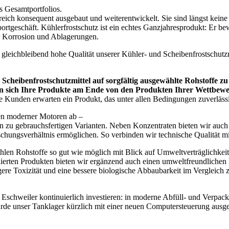
es Gesamtportfolios.
ch konsequent ausgebaut und weiterentwickelt. Sie sind längst keine r
ortgeschäft. Kühlerfrostschutz ist ein echtes Ganzjahresprodukt: Er b
r Korrosion und Ablagerungen.
e gleichbleibend hohe Qualität unserer Kühler- und Scheibenfrostschutzm
 Scheibenfrostschutzmittel auf sorgfältig ausgewählte Rohstoffe zu
n sich Ihre Produkte am Ende von den Produkten Ihrer Wettbew
ere Kunden erwarten ein Produkt, das unter allen Bedingungen zuverläss
en moderner Motoren ab –
 hin zu gebrauchsfertigen Varianten. Neben Konzentraten bieten wir a
hungsverhältnis ermöglichen. So verbinden wir technische Qualität mit
ählen Rohstoffe so gut wie möglich mit Blick auf Umweltverträglichkei
erten Produkten bieten wir ergänzend auch einen umweltfreundlichen 
gere Toxizität und eine bessere biologische Abbaubarkeit im Vergleich 
rt Eschweiler kontinuierlich investieren: in moderne Abfüll- und Verpa
urde unser Tanklager kürzlich mit einer neuen Computersteuerung ausges