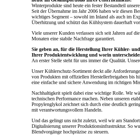
Winterprodukte sind heute ein fester Bestandteil unser
Seit der Übernahme im Jahr 2006 haben wir diesen Berei
wichtiges Segment – sowohl im Inland als auch im Exp
Überhitzung und schützt das Kühlsystem dauerhaft vo
Viele unserer Kunden verlassen sich seit Jahren auf di
Monaten eine stabile Nachfrage garantiert.
Sie geben an, für die Herstellung Ihrer Kühler- und
Ihrer Produktentwicklung und worin unterscheide
An erster Stelle steht für uns immer die Qualität. Uns
Unser Kühlerschutz-Sortiment deckt alle Anforderung
von Produkten mit offiziellen Herstellerfreigaben bis
eine einfache und sichere Anwendung im richtigen Misc
Nachhaltigkeit spielt dabei eine wichtige Rolle. Wir w
technischen Performance machen. Neben unseren etabli
Propylenglykol zeichnet sich durch eine deutlich gerin
mit verantwortungsvollem Handeln.
Und das gelingt uns nicht zuletzt, weil wir am Stando
Digitalisierung unserer Produktionsinfrastruktur. So w
Blendvorgänge hochpräzise zu steuern.