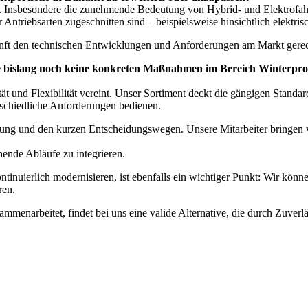
ter. Insbesondere die zunehmende Bedeutung von Hybrid- und Elektrofa
Antriebsarten zugeschnitten sind – beispielsweise hinsichtlich elektrisc
kunft den technischen Entwicklungen und Anforderungen am Markt gerec
die bislang noch keine konkreten Maßnahmen im Bereich Winterpro
ität und Flexibilität vereint. Unser Sortiment deckt die gängigen Stand
chiedliche Anforderungen bedienen.
rfahrung und den kurzen Entscheidungswegen. Unsere Mitarbeiter bringe
hende Abläufe zu integrieren.
tinuierlich modernisieren, ist ebenfalls ein wichtiger Punkt: Wir könn
ren.
menarbeitet, findet bei uns eine valide Alternative, die durch Zuverlä