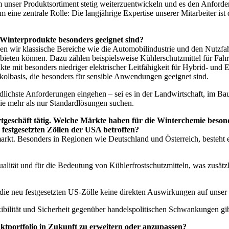
um unser Produktsortiment stetig weiterzuentwickeln und es den Anfo
 eine zentrale Rolle: Die langjährige Expertise unserer Mitarbeiter ist
Winterprodukte besonders geeignet sind?
nen wir klassische Bereiche wie die Automobilindustrie und den Nutzfahr
bieten können. Dazu zählen beispielsweise Kühlerschutzmittel für Fa
e mit besonders niedriger elektrischer Leitfähigkeit für Hybrid- und E
kolbasis, die besonders für sensible Anwendungen geeignet sind.
edlichste Anforderungen eingehen – sei es in der Landwirtschaft, im B
die mehr als nur Standardlösungen suchen.
geschäft tätig. Welche Märkte haben für die Winterchemie besond
 festgesetzten Zöllen der USA betroffen?
markt. Besonders in Regionen wie Deutschland und Österreich, besteht
lität und für die Bedeutung von Kühlerfrostschutzmitteln, was zusätz
s die neu festgesetzten US-Zölle keine direkten Auswirkungen auf unser
exibilität und Sicherheit gegenüber handelspolitischen Schwankungen gib
ktportfolio in Zukunft zu erweitern oder anzupassen?