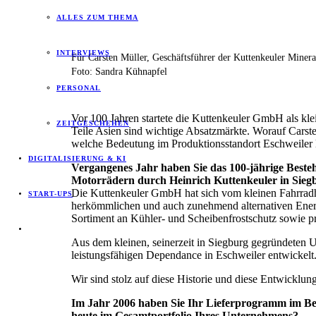
ALLES ZUM THEMA
INTERVIEWS
Für Carsten Müller, Geschäftsführer der Kuttenkeuler Minera
Foto: Sandra Kühnapfel
PERSONAL
Vor 100 Jahren startete die Kuttenkeuler GmbH als kle
ZEITGESCHEHEN
Teile Asien sind wichtige Absatzmärkte. Worauf Carst
welche Bedeutung im Produktionsstandort Eschweiler li
DIGITALISIERUNG & KI
Vergangenes Jahr haben Sie das 100-jährige Beste
Motorrädern durch Heinrich Kuttenkeuler in Sieg
Die Kuttenkeuler GmbH hat sich vom kleinen Fahrradhan
START-UPS
herkömmlichen und auch zunehmend alternativen Energ
Sortiment an Kühler- und Scheibenfrostschutz sowie p
Aus dem kleinen, seinerzeit in Siegburg gegründeten 
leistungsfähigen Dependance in Eschweiler entwickelt
Wir sind stolz auf diese Historie und diese Entwicklung
Im Jahr 2006 haben Sie Ihr Lieferprogramm im Ber
heute im Gesamtportfolio Ihres Unternehmens?