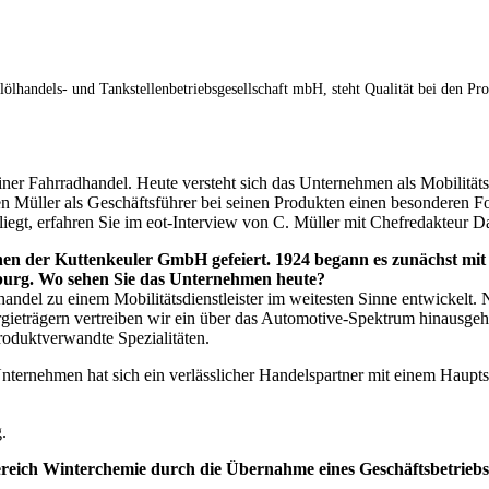
lölhandels- und Tankstellenbetriebsgesellschaft mbH, steht Qualität bei den Pr
iner Fahrradhandel. Heute versteht sich das Unternehmen als Mobilitäts
en Müller als Geschäftsführer bei seinen Produkten einen besonderen F
egt, erfahren Sie im eot-Interview von C. Müller mit Chefredakteur D
hen der Kuttenkeuler GmbH gefeiert. 1924 begann es zunächst mi
burg. Wo sehen Sie das Unternehmen heute?
del zu einem Mobilitätsdienstleister im weitesten Sinne entwickelt. 
ieträgern vertreiben wir ein über das Automotive-Spektrum hinausgeh
roduktverwandte Spezialitäten.
Unternehmen hat sich ein verlässlicher Handelspartner mit einem Haup
.
.
eich Winterchemie durch die Übernahme eines Geschäftsbetriebs 