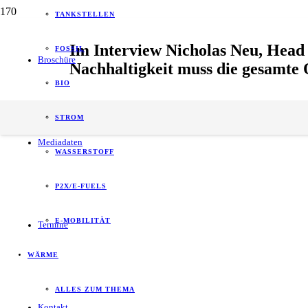
TANKSTELLEN
Im Interview Nicholas Neu, Hea
FOSSIL
Broschüre
Nachhaltigkeit muss die gesamte
BIO
13. Juni 2025
Gesch. Lesedauer:
4
Minuten
STROM
Allgemein
,
Energie
,
Interviews
,
Mobilität & Kraftstoffe
,
Nachhal
Mediadaten
WASSERSTOFF
P2X/E-FUELS
E-MOBILITÄT
Termine
WÄRME
ALLES ZUM THEMA
Kontakt