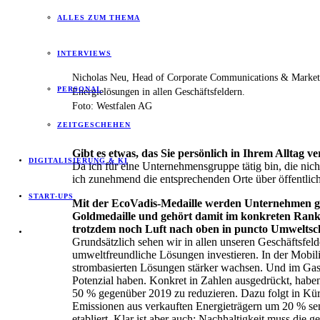
ALLES ZUM THEMA
INTERVIEWS
Nicholas Neu, Head of Corporate Communications & Marketin
PERSONAL
Energielösungen in allen Geschäftsfeldern.
Foto: Westfalen AG
ZEITGESCHEHEN
Gibt es etwas, das Sie persönlich in Ihrem Alltag 
DIGITALISIERUNG & KI
Da ich für eine Unternehmensgruppe tätig bin, die nich
ich zunehmend die entsprechenden Orte über öffentliche
START-UPS
Mit der EcoVadis-Medaille werden Unternehmen gewü
Goldmedaille und gehört damit im konkreten Ranki
trotzdem noch Luft nach oben in puncto Umweltsch
Grundsätzlich sehen wir in allen unseren Geschäftsfeld
umweltfreundliche Lösungen investieren. In der Mobil
strombasierten Lösungen stärker wachsen. Und im Gase-
Potenzial haben. Konkret in Zahlen ausgedrückt, habe
50 % gegenüber 2019 zu reduzieren. Dazu folgt in Kür
Emissionen aus verkauften Energieträgern um 20 % sen
etabliert. Klar ist aber auch: Nachhaltigkeit muss die