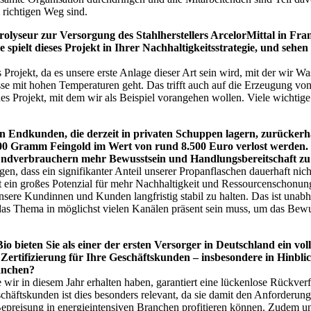
m richtigen Weg sind.
trolyseur zur Versorgung des Stahlherstellers ArcelorMittal in Fran
spielt dieses Projekt in Ihrer Nachhaltigkeitsstrategie, und sehen
s Projekt, da es unsere erste Anlage dieser Art sein wird, mit der wir 
se mit hohen Temperaturen geht. Das trifft auch auf die Erzeugung von
 Projekt, mit dem wir als Beispiel vorangehen wollen. Viele wichtige T
n Endkunden, die derzeit in privaten Schuppen lagern, zurückerha
m 100 Gramm Feingold im Wert von rund 8.500 Euro verlost werde
i Endverbrauchern mehr Bewusstsein und Handlungsbereitschaft zu
en, dass ein signifikanter Anteil unserer Propanflaschen dauerhaft nich
gt ein großes Potenzial für mehr Nachhaltigkeit und Ressourcenschonung
unsere Kundinnen und Kunden langfristig stabil zu halten. Das ist una
s das Thema in möglichst vielen Kanälen präsent sein muss, um das Bewu
o bieten Sie als einer der ersten Versorger in Deutschland ein vol
Zertifizierung für Ihre Geschäftskunden – insbesondere in Hinbl
anchen?
wir in diesem Jahr erhalten haben, garantiert eine lückenlose Rückverf
schäftskunden ist dies besonders relevant, da sie damit den Anforderu
epreisung in energieintensiven Branchen profitieren können. Zudem unt