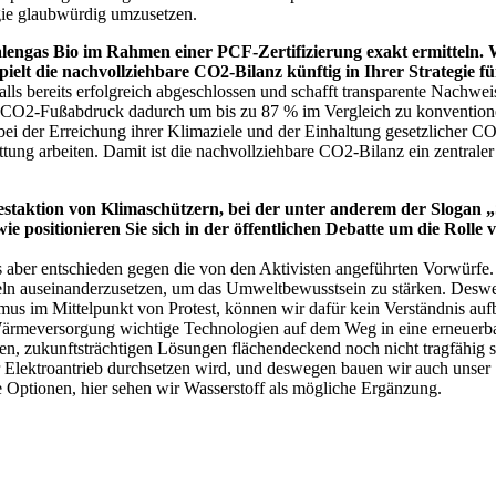
egie glaubwürdig umzusetzen.
lengas Bio im Rahmen einer PCF-Zertifizierung exakt ermitteln. 
ielt die nachvollziehbare CO2-Bilanz künftig in Ihrer Strategie f
alls bereits erfolgreich abgeschlossen und schafft transparente Nachwe
CO2-Fußabdruck dadurch um bis zu 87 % im Vergleich zu konventionell
 bei der Erreichung ihrer Klimaziele und der Einhaltung gesetzlicher
attung arbeiten. Damit ist die nachvollziehbare CO2-Bilanz ein zentraler
otestaktion von Klimaschützern, bei der unter anderem der Slogan
e positionieren Sie sich in der öffentlichen Debatte um die Rolle 
s aber entschieden gegen die von den Aktivisten angeführten Vorwürfe. 
eln auseinanderzusetzen, um das Umweltbewusstsein zu stärken. Deswe
us im Mittelpunkt von Protest, können wir dafür kein Verständnis aufbr
ärmeversorgung wichtige Technologien auf dem Weg in eine erneuerbar
ßen, zukunftsträchtigen Lösungen flächendeckend noch nicht tragfähig
r Elektroantrieb durchsetzen wird, und deswegen bauen wir auch unser 
e Optionen, hier sehen wir Wasserstoff als mögliche Ergänzung.