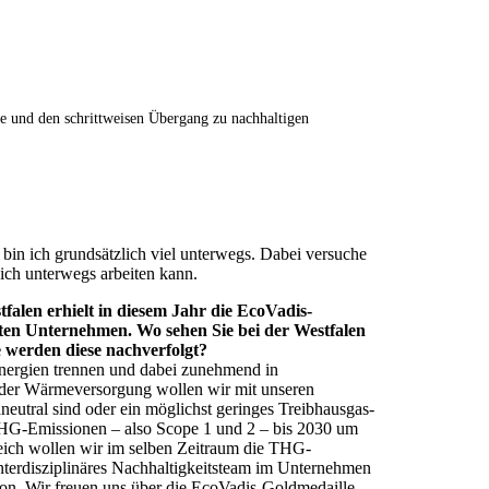
 und den schrittweisen Übergang zu nachhaltigen
 bin ich grundsätzlich viel unterwegs. Dabei versuche
 ich unterwegs arbeiten kann.
falen erhielt in diesem Jahr die EcoVadis-
ten Unternehmen. Wo sehen Sie bei der Westfalen
 werden diese nachverfolgt?
 Energien trennen und dabei zunehmend in
i der Wärmeversorgung wollen wir mit unseren
eutral sind oder ein möglichst geringes Treibhausgas-
 THG-Emissionen – also Scope 1 und 2 – bis 2030 um
leich wollen wir im selben Zeitraum die THG-
nterdisziplinäres Nachhaltigkeitsteam im Unternehmen
avon. Wir freuen uns über die EcoVadis-Goldmedaille,