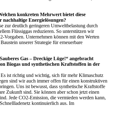
Welchen konkreten Mehrwert bietet diese
ür nachhaltige Energielösungen?
ise zur deutlich geringeren Umweltbelastung durch
em Flüssiggas reduzieren. So unterstützen wir
 CO2-Vorgaben. Unternehmen können mit den Werten
 Baustein unserer Strategie für erneuerbare
 „Sauberes Gas – Dreckige Lüge!“ angebracht
von Biogas und synthetischen Kraftstoffen in der
Es ist richtig und wichtig, sich für mehr Klimaschutz
gen sind wir auch immer offen für einen konstruktiven
ingen. Uns ist bewusst, dass synthetische Kraftstoffe
e Zukunft sind. Sie können aber schon jetzt einen
 sind. Jede CO2-Emission, die vermieden werden kann,
Schnellladenetz kontinuierlich aus. Im