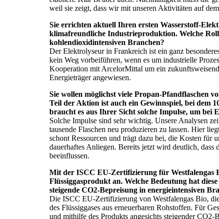
weil sie zeigt, dass wir mit unseren Aktivitäten auf de
Sie errichten aktuell Ihren ersten Wasserstoff-Elek
klimafreundliche Industrieproduktion. Welche Rolle 
kohlendioxidintensiven Branchen?
Der Elektrolyseur in Frankreich ist ein ganz besondere
kein Weg vorbeiführen, wenn es um industrielle Prozes
Kooperation mit ArcelorMittal um ein zukunftsweisendes
Energieträger angewiesen.
Sie wollen möglichst viele Propan-Pfandflaschen vo
Teil der Aktion ist auch ein Gewinnspiel, bei de
braucht es aus Ihrer Sicht solche Impulse, um be
Solche Impulse sind sehr wichtig. Unsere Analysen zeig
tausende Flaschen neu produzieren zu lassen. Hier lie
schont Ressourcen und trägt dazu bei, die Kosten für 
dauerhaftes Anliegen. Bereits jetzt wird deutlich, das
beeinflussen.
Mit der ISCC EU-Zertifizierung für Westfalengas Bi
Flüssiggasprodukt an. Welche Bedeutung hat diese 
steigende CO2-Bepreisung in energieintensiven Br
Die ISCC EU-Zertifizierung von Westfalengas Bio, die 
des Flüssiggases aus erneuerbaren Rohstoffen. Für Ge
und mithilfe des Produkts angesichts steigender CO2-B