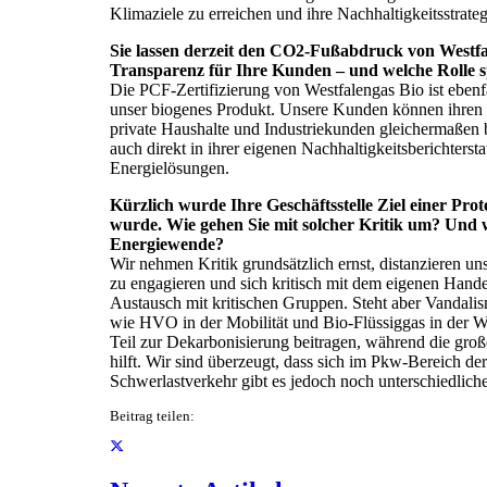
Klimaziele zu erreichen und ihre Nachhaltigkeitsstrat
Sie lassen derzeit den CO2-Fußabdruck von Westfa
Transparenz für Ihre Kunden – und welche Rolle sp
Die PCF-Zertifizierung von Westfalengas Bio ist ebenf
unser biogenes Produkt. Unsere Kunden können ihren 
private Haushalte und Industriekunden gleichermaßen
auch direkt in ihrer eigenen Nachhaltigkeitsberichterst
Energielösungen.
Kürzlich wurde Ihre Geschäftsstelle Ziel einer Pr
wurde. Wie gehen Sie mit solcher Kritik um? Und wi
Energiewende?
Wir nehmen Kritik grundsätzlich ernst, distanzieren un
zu engagieren und sich kritisch mit dem eigenen Hand
Austausch mit kritischen Gruppen. Steht aber Vandalism
wie HVO in der Mobilität und Bio-Flüssiggas in der W
Teil zur Dekarbonisierung beitragen, während die gro
hilft. Wir sind überzeugt, dass sich im Pkw-Bereich de
Schwerlastverkehr gibt es jedoch noch unterschiedlich
Beitrag teilen: