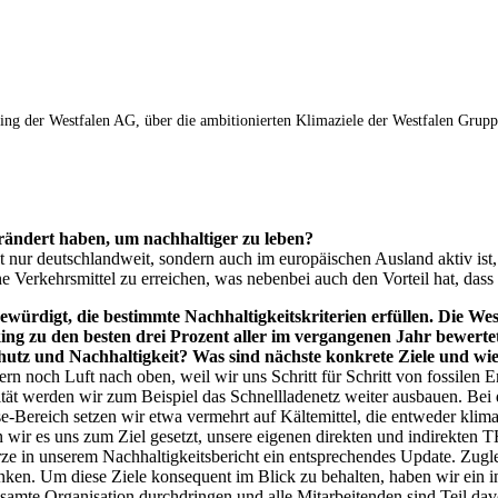
g der Westfalen AG, über die ambitionierten Klimaziele der Westfalen Gruppe
verändert haben, um nachhaltiger zu leben?
t nur deutschlandweit, sondern auch im europäischen Ausland aktiv ist,
 Verkehrsmittel zu erreichen, was nebenbei auch den Vorteil hat, dass
rdigt, die bestimmte Nachhaltigkeitskriterien erfüllen. Die West
ng zu den besten drei Prozent aller im vergangenen Jahr bewerte
utz und Nachhaltigkeit? Was sind nächste konkrete Ziele und wie
ern noch Luft nach oben, weil wir uns Schritt für Schritt von fossilen
ität werden wir zum Beispiel das Schnellladenetz weiter ausbauen. Be
Bereich setzen wir etwa vermehrt auf Kältemittel, die entweder kliman
n wir es uns zum Ziel gesetzt, unsere eigenen direkten und indirekten
ze in unserem Nachhaltigkeitsbericht ein entsprechendes Update. Zug
ken. Um diese Ziele konsequent im Blick zu behalten, haben wir ein i
 gesamte Organisation durchdringen und alle Mitarbeitenden sind Teil d