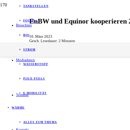
TANKSTELLEN
EnBW und Equinor kooperieren 2
FOSSIL
Broschüre
BIO
10. März 2023
Gesch. Lesedauer:
2
Minuten
Erneuerbare & Regenerative Energien
,
Unternehmen
STROM
Mediadaten
WASSERSTOFF
P2X/E-FUELS
E-MOBILITÄT
Termine
WÄRME
ALLES ZUM THEMA
Kontakt