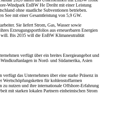
shore-Windpark EnBW He Dreiht mit einer Leistung
schland ohne staatliche Subventionen betrieben.
en See mit einer Gesamtleistung von 5,9 GW.
beiter. Sie liefert Strom, Gas, Wasser sowie
ihres Erzeugungsportfolios aus erneuerbaren Energien
 will. Bis 2035 will die EnBW Klimaneutralität
nternehmen verfügt über ein breites Energieangebot und
e-Windkraftanlagen in Nord- und Südamerika, Asien
 verfügt das Unternehmen über eine starke Präsenz in
r Wertschöpfungsketten für kohlenstoffarmen
zu nutzen und ihre internationale Offshore-Erfahrung
eit mit starken lokalen Partnern einheimischen Strom