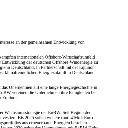
nteresse an der gemeinsamen Entwicklung von
kämpften internationalen Offshore-Wirtschaftsumfeld
er Entwicklung der deutschen Offshore-Windenergie zu
 in Deutschland. In Partnerschaft mit der Equinor,
er klimafreundlichen Energiezukunft in Deutschland
t das Unernehmen auf eine lange Energiegeschichte in
 EnBW vereinen die Unternehmen ihre Fähigkeiten bei
r Equinor.
der Wachstumsstrategie der EnBW. Seit Beginn der
vestiert. Bis 2025 sollen weitere rund 4 Mrd. Euro
sportfolios aus erneuerbaren Energien bestehen
 Im Januar 2020 nahm das Unternehmen mit EnBW Hohe