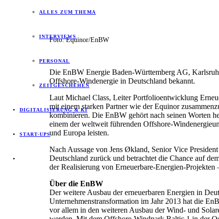
ALLES ZUM THEMA
INTERVIEWS
Foto: Equinor/EnBW
PERSONAL
Die EnBW Energie Baden-Württemberg AG, Karlsruhe,
Offshore-Windenergie in Deutschland bekannt.
ZEITGESCHEHEN
Laut Michael Class, Leiter Portfolioentwicklung Erne
mit einem starken Partner wie der Equinor zusammenzu
DIGITALISIERUNG & KI
kombinieren. Die EnBW gehört nach seinen Worten heu
einem der weltweit führenden Offshore-Windenergieun
und Europa leisten.
START-UPS
Nach Aussage von Jens Økland, Senior Vice President 
Deutschland zurück und betrachtet die Chance auf de
der Realisierung von Erneuerbare-Energien-Projekten –
Über die EnBW
Der weitere Ausbau der erneuerbaren Energien in Deut
Unternehmenstransformation im Jahr 2013 hat die EnBW
vor allem in den weiteren Ausbau der Wind- und Solar
werden. Mit dem Offshore-Windpark Baltic 1 in der 