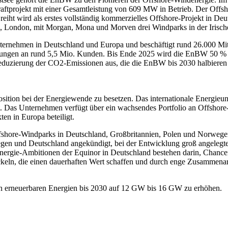
raftprojekt mit einer Gesamtleistung von 609 MW in Betrieb. Der Off
t wird als erstes vollständig kommerzielles Offshore-Projekt in Deut
., London, mit Morgan, Mona und Morven drei Windparks in der Irisch
ernehmen in Deutschland und Europa und beschäftigt rund 26.000 Mitar
istungen an rund 5,5 Mio. Kunden. Bis Ende 2025 wird die EnBW 50 % 
 Reduzierung der CO2-Emissionen aus, die die EnBW bis 2030 halbieren
Position bei der Energiewende zu besetzen. Das internationale Energieu
t. Das Unternehmen verfügt über ein wachsendes Portfolio an Offshor
en in Europa beteiligt.
ffshore-Windparks in Deutschland, Großbritannien, Polen und Norwegen
gen und Deutschland angekündigt, bei der Entwicklung groß angelegte
rgie-Ambitionen der Equinor in Deutschland bestehen darin, Chancen 
keln, die einen dauerhaften Wert schaffen und durch enge Zusammenarb
t an erneuerbaren Energien bis 2030 auf 12 GW bis 16 GW zu erhöhen.