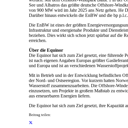
See und Albatros das größte deutsche Offshore-Windk
von 900 MW wird im Jahr 2025 ans Netz gehen. He Dreih
Darüber hinaus entwickeln die EnBW und die bp p.l.c
Die EnBW ist eines der größten Energieversorgungsunt
Infrastruktur und energienahe Produkte und Dienstle
beziehen. Dies wirkt sich schon jetzt spürbar auf die
erreichen.
Über die Equinor
Die Equinor hat sich zum Ziel gesetzt, eine führende 
ist nach eigenen Angaben Europas größter Gaslieferan
und Europa und ist an verschiedenen Wasserstoffprojekt
Mit in Betrieb und in der Entwicklung befindlichen O
der Nord- und Ostseeregion. Vor kurzem hatten Norwe
Wasserstoff zusammenzuarbeiten. Die Offshore-Windene
einzusetzen, um Projekte in großem Maßstab zu entwic
aus erneuerbaren Energien liefern.
Die Equinor hat sich zum Ziel gesetzt, ihre Kapazitä
Beitrag teilen: