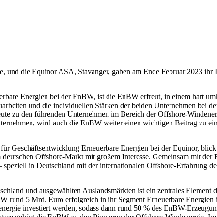
 und die Equinor ASA, Stavanger, gaben am Ende Februar 2023 ihr I
uerbare Energien bei der EnBW, ist die EnBW erfreut, in einem hart um
arbeiten und die individuellen Stärken der beiden Unternehmen bei d
te zu den führenden Unternehmen im Bereich der Offshore-Windenergie
ternehmen, wird auch die EnBW weiter einen wichtigen Beitrag zu ein
für Geschäftsentwicklung Erneuerbare Energien bei der Equinor, blick
m deutschen Offshore-Markt mit großem Interesse. Gemeinsam mit der
 speziell in Deutschland mit der internationalen Offshore-Erfahrung de
schland und ausgewählten Auslandsmärkten ist ein zentrales Element 
 rund 5 Mrd. Euro erfolgreich in ihr Segment Erneuerbare Energien in
energie investiert werden, sodass dann rund 50 % des EnBW-Erzeugung
Ostsee gehört die EnBW zu den Pionieren der Offshore-Windenergie.