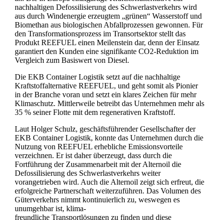
nachhaltigen Defossilisierung des Schwerlastverkehrs wird
aus durch Windenergie erzeugtem „grünen“ Wasserstoff und
Biomethan aus biologischen Abfallprozessen gewonnen. Für
den Transformationsprozess im Transortsektor stellt das
Produkt REEFUEL einen Meilenstein dar, denn der Einsatz
garantiert den Kunden eine signifikante CO2-Reduktion im
Vergleich zum Basiswert von Diesel.
Die EKB Container Logistik setzt auf die nachhaltige
Kraftstoffalternative REEFUEL, und geht somit als Pionier
in der Branche voran und setzt ein klares Zeichen für mehr
Klimaschutz. Mittlerweile betreibt das Unternehmen mehr als
35 % seiner Flotte mit dem regenerativen Kraftstoff.
Laut Holger Schulz, geschäftsführender Gesellschafter der
EKB Container Logistik, konnte das Unternehmen durch die
Nutzung von REEFUEL erhebliche Emissionsvorteile
verzeichnen. Er ist daher überzeugt, dass durch die
Fortführung der Zusammenarbeit mit der Alternoil die
Defossilisierung des Schwerlastverkehrs weiter
vorangetrieben wird. Auch die Alternoil zeigt sich erfreut, die
erfolgreiche Partnerschaft weiterzuführen. Das Volumen des
Güterverkehrs nimmt kontinuierlich zu, weswegen es
unumgehbar ist, klima-
freundliche Transportlösungen zu finden und diese