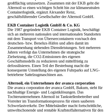
großflächig umzusetzen. Zusammen mit der EKB geht die
Alternoil so einen wichtigen Schritt hin zur klimaneutralen
Containerlogistik, ergänzt Alexander Renz,
geschäftsführender Gesellschafter der Alternoil GmbH.
EKB Container Logistik GmbH & Co. KG
Die 1987 gegründete EKB Container Logistik, beschäftigt
sich an mehreren nationalen und internationalen Standorten
mit dem Transport von Überseecontainern von/nach den
deutschen- bzw. Benelux-Häfen und allen damit im
Zusammenhang stehenden Dienstleistungen. Seit mehreren
Jahren verfolgt das Unternehmen die strategische
Zielsetzung, die CO2-Emissionen des eigenen
Geschäftsmodells zu reduzieren und mittelfristig zu
defossilisieren. Einen Teil der Bestrebung macht die
konsequente Umstellung des eigenen Fuhrparks auf LNG-
betriebene Sattelzugmaschinen aus.
Alternoil, ein Unternehmen der avanca corporation
Die avanca corporation der avanca GmbH, Bakum, steht für
nachhaltige Energie- und Logistiklösungen. Das
Tochterunternehmen Alternoil ist Tankstellenbetreiber und
Vorreiter im Transformationsprozess für einen sauberen
Schwerlastverkehr. Der Mittelständler macht fortschrittliche,
umweltschonende und rentable Kraftstoffalternativen für den