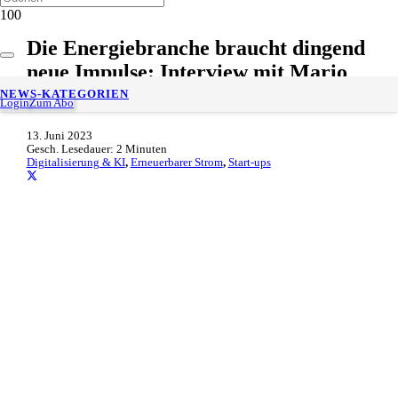
Die Energiebranche braucht dingend
neue Impulse: Interview mit Mario
Weißensteiner von stromee (eot+)
NEWS-KATEGORIEN
Login
Zum Abo
13. Juni 2023
Gesch. Lesedauer:
2
Minuten
Digitalisierung & KI
,
Erneuerbarer Strom
,
Start-ups