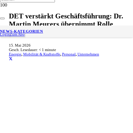
DET verstärkt Geschäftsführung: Dr.
Martin Meurers übernimmt Rolle
des COO
NEWS-KATEGORIEN
Login
Zum Abo
15. Mai 2026
Gesch. Lesedauer:
< 1
minute
Energie
,
Mobilität & Kraftstoffe
,
Personal
,
Unternehmen