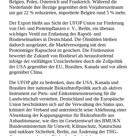
Belgien, Polen, Österreich und Frankreich. Während die
Niederlande ihre Bezüge gegenüber dem Vorjahreszeitraum
um gut 22 % reduzierten, importierte Belgien rund 5 % mehr.
Der Export bleibt aus Sicht der UFOP Union zur Förderung
von Oel- und Proteinpflanzen e. V., Berlin, ein überaus
wichtiges Ventil zur Entlastung des Rapsöl- und
Biodieselmarktes in Deutschland. Die Ölmühlen bleiben
dadurch ausgelastet, die Marktversorgung mit dem
Proteinträger Rapsschrot ist gesichert. Die Förderunion
bewertet die Zukunft von Biodiesel als herausfordernd
infolge der vielfältigen Unsicherheiten durch die Zollpolitik
der USA gegenüber der EU, Brasilien, Kanada und vor allem
gegenüber China.
Die UFOP gibt zu bedenken, dass die USA, Kanada und
Brasilien ihre nationale Biokraftstoffpolitik auch als aktives
Instrument zur Preis- und Einkommenssteuerung für die
Landwirtschaft verstehen. Deutschland und die Europäische
Union beschränkten sich auf die Verwaltung des Status quo,
kritisiert der Verband und unterstreicht seine Ablehnung einer
Absenkung der Kappungsgrenze für Biokraftstoffe aus
Anbaubiomasse, wie dies im Gesetzentwurf des BMUKN
Bundesministerium für Umwelt, Klimaschutz, Naturschutz
und nukleare Sicherheit, Berlin, zur Änderung der THG-