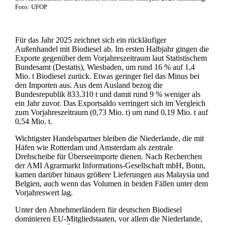
Foto: UFOP
Für das Jahr 2025 zeichnet sich ein rückläufiger
Außenhandel mit Biodiesel ab. Im ersten Halbjahr gingen die
Exporte gegenüber dem Vorjahreszeitraum laut Statistischem
Bundesamt (Destatis), Wiesbaden, um rund 16 % auf 1,4
Mio. t Biodiesel zurück. Etwas geringer fiel das Minus bei
den Importen aus. Aus dem Ausland bezog die
Bundesrepublik 833.310 t und damit rund 9 % weniger als
ein Jahr zuvor. Das Exportsaldo verringert sich im Vergleich
zum Vorjahreszeitraum (0,73 Mio. t) um rund 0,19 Mio. t auf
0,54 Mio. t.
Wichtigster Handelspartner bleiben die Niederlande, die mit
Häfen wie Rotterdam und Amsterdam als zentrale
Drehscheibe für Überseeimporte dienen. Nach Recherchen
der AMI Agrarmarkt Informations-Gesellschaft mbH, Bonn,
kamen darüber hinaus größere Lieferungen aus Malaysia und
Belgien, auch wenn das Volumen in beiden Fällen unter dem
Vorjahreswert lag.
Unter den Abnehmerländern für deutschen Biodiesel
dominieren EU-Mitgliedstaaten, vor allem die Niederlande,