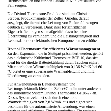
Brennstoffzellen und für den Einsatz in Kühlkreisläufen von
Fahrzeugen.
Die Divinol Thermosure-Produkte sind laut Christian
Stapper, Produktmanager der Zeller+Gmelin, darauf
ausgelegt, die thermische Leistung von Elektrofahrzeugen
deutlich zu verbessern. Dank ihrer fortschrittlichen
Eigenschaften tragen sie maßgeblich dazu bei, eine
Überhitzung zu verhindern und die Leistungsfähigkeit und
Lebensdauer der elektronischen Komponenten zu erhöhen.
Divinol Thermosure für effizientes Wärmemanagement
Zu den Exponaten, die in Stuttgart präsentiert werden, gehört
das dielektrische Kühlmittel Thermosure BCF 10, das sich
ideal für die direkte Batteriekühlung durch Tauchen eignet.
Mit einer hohen Wärmeleitfähigkeit von 0,136 W/mK bei 60
°C bietet es eine zuverlässige Wärmeableitung und hilft,
Überhitzung zu vermeiden.
Für Anwendungen in Batteriesystemen und
Leistungselektronik bietet die Zeller+Gmelin unter anderem
das silikonfreie System Divinol Thermosure GF28-27 an.
Dieses System zeichnet sich durch eine hohe
Wärmeleitfähigkeit von 2,8 W/mK aus und eignet sich
besonders für die automatisierte Anwendung, was einen
präzisen und effizienten Einsatz ermöglicht. Ein weiteres