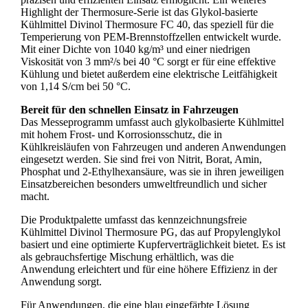
Highlight der Thermosure-Serie ist das Glykol-basierte
Kühlmittel Divinol Thermosure FC 40, das speziell für die
Temperierung von PEM-Brennstoffzellen entwickelt wurde.
Mit einer Dichte von 1040 kg/m³ und einer niedrigen
Viskosität von 3 mm²/s bei 40 °C sorgt er für eine effektive
Kühlung und bietet außerdem eine elektrische Leitfähigkeit
von 1,14 S/cm bei 50 °C.
Bereit für den schnellen Einsatz in Fahrzeugen
Das Messeprogramm umfasst auch glykolbasierte Kühlmittel
mit hohem Frost- und Korrosionsschutz, die in
Kühlkreisläufen von Fahrzeugen und anderen Anwendungen
eingesetzt werden. Sie sind frei von Nitrit, Borat, Amin,
Phosphat und 2-Ethylhexansäure, was sie in ihren jeweiligen
Einsatzbereichen besonders umweltfreundlich und sicher
macht.
Die Produktpalette umfasst das kennzeichnungsfreie
Kühlmittel Divinol Thermosure PG, das auf Propylenglykol
basiert und eine optimierte Kupferverträglichkeit bietet. Es ist
als gebrauchsfertige Mischung erhältlich, was die
Anwendung erleichtert und für eine höhere Effizienz in der
Anwendung sorgt.
Für Anwendungen, die eine blau eingefärbte Lösung