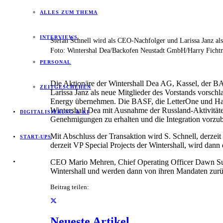
ALLES ZUM THEMA
INTERVIEWS
Stefan Schnell wird als CEO-Nachfolger und Larissa Janz als
Foto: Wintershal Dea/Backofen Neustadt GmbH/Harry Ficht
PERSONAL
Die Aktionäre der Wintershall Dea AG, Kassel, der B
ZEITGESCHEHEN
Larissa Janz als neue Mitglieder des Vorstands vorsc
Energy übernehmen. Die BASF, die LetterOne und Har
Wintershall Dea mit Ausnahme der Russland-Aktivitäte
DIGITALISIERUNG & KI
Genehmigungen zu erhalten und die Integration vorzuber
Mit Abschluss der Transaktion wird S. Schnell, derze
START-UPS
derzeit VP Special Projects der Wintershall, wird dan
CEO Mario Mehren, Chief Operating Officer Dawn Summ
Wintershall und werden dann von ihren Mandaten zurü
Beitrag teilen:
Neueste Artikel