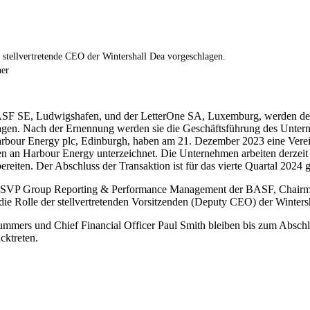
 stellvertretende CEO der Wintershall Dea vorgeschlagen.
ner
ASF SE, Ludwigshafen, und der LetterOne SA, Luxemburg, werden dem 
hlagen. Nach der Ernennung werden sie die Geschäftsführung des Unte
bour Energy plc, Edinburgh, haben am 21. Dezember 2023 eine Verei
n an Harbour Energy unterzeichnet. Die Unternehmen arbeiten derzeit d
eiten. Der Abschluss der Transaktion ist für das vierte Quartal 2024 g
it SVP Group Reporting & Performance Management der BASF, Chairman 
n die Rolle der stellvertretenden Vorsitzenden (Deputy CEO) der Winter
ers und Chief Financial Officer Paul Smith bleiben bis zum Abschlus
cktreten.