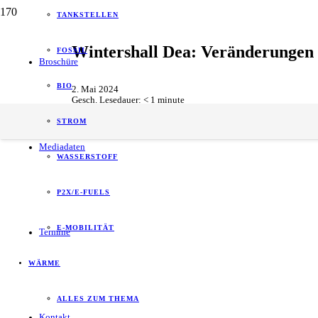
TANKSTELLEN
Wintershall Dea: Veränderungen 
FOSSIL
Broschüre
BIO
2. Mai 2024
Gesch. Lesedauer:
< 1
minute
Personal
,
Unternehmen
STROM
Mediadaten
WASSERSTOFF
P2X/E-FUELS
E-MOBILITÄT
Termine
WÄRME
ALLES ZUM THEMA
Kontakt