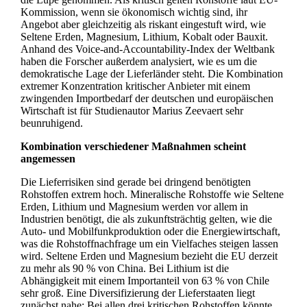
Kommission, wenn sie ökonomisch wichtig sind, ihr
Angebot aber gleichzeitig als riskant eingestuft wird, wie
Seltene Erden, Magnesium, Lithium, Kobalt oder Bauxit.
Anhand des Voice-and-Accountability-Index der Weltbank
haben die Forscher außerdem analysiert, wie es um die
demokratische Lage der Lieferländer steht. Die Kombination
extremer Konzentration kritischer Anbieter mit einem
zwingenden Importbedarf der deutschen und europäischen
Wirtschaft ist für Studienautor Marius Zeevaert sehr
beunruhigend.
Kombination verschiedener Maßnahmen scheint
angemessen
Die Lieferrisiken sind gerade bei dringend benötigten
Rohstoffen extrem hoch. Mineralische Rohstoffe wie Seltene
Erden, Lithium und Magnesium werden vor allem in
Industrien benötigt, die als zukunftsträchtig gelten, wie die
Auto- und Mobilfunkproduktion oder die Energiewirtschaft,
was die Rohstoffnachfrage um ein Vielfaches steigen lassen
wird. Seltene Erden und Magnesium bezieht die EU derzeit
zu mehr als 90 % von China. Bei Lithium ist die
Abhängigkeit mit einem Importanteil von 63 % von Chile
sehr groß. Eine Diversifizierung der Lieferstaaten liegt
zunächst nahe: Bei allen drei kritischen Rohstoffen könnte