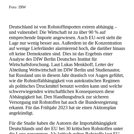
Foto: DIW
Deutschland ist von Rohstoffimporten extrem abhängig –
und vulnerabel: Die Wirtschaft ist zu über 90 % auf
entsprechende Importe angewiesen. Auch EU-weit sieht die
Lage nur wenig besser aus. Außerdem ist die Konzentration
auf wenige Lieferländer alarmierend hoch, die darüber hinaus
oft keine Demokratien sind. Dies ist das Ergebnis einer
Analyse des DIW Berlin Deutsches Institut für
Wirtschaftsforschung. Laut Lukas Menkhoff, Leiter der
Abteilung Weltwirtschaft im DIW Berlin und Studienautor,
hat Russland uns in diesem Jahr drastisch vor Augen geführt,
wie die Rohstoffabhängigkeit von autokratischen Regimen
als politisches Druckmittel benutzt werden kann und welche
schwerwiegenden wirtschaftlichen Konsequenzen diese
Abhängigkeit hat. Den Handlungsdruck zur sicheren
Versorgung mit Rohstoffen hat auch die Bundesregierung
erkannt. Für das Frühjahr 2023 hat sie einen Aktionsplan
angekündigt.
Für die Studie haben die Autoren die Importabhängigkeit
Deutschlands und der EU bei 30 kritischen Rohstoffen unter
die Lupe genommen. Als kritisch gelten Rohstoffe laut EU-