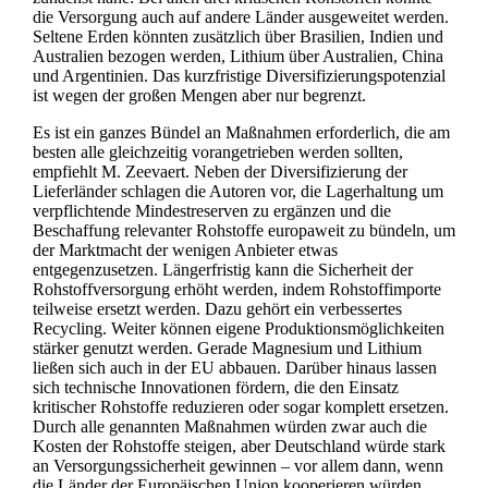
die Versorgung auch auf andere Länder ausgeweitet werden.
Seltene Erden könnten zusätzlich über Brasilien, Indien und
Australien bezogen werden, Lithium über Australien, China
und Argentinien. Das kurzfristige Diversifizierungspotenzial
ist wegen der großen Mengen aber nur begrenzt.
Es ist ein ganzes Bündel an Maßnahmen erforderlich, die am
besten alle gleichzeitig vorangetrieben werden sollten,
empfiehlt M. Zeevaert. Neben der Diversifizierung der
Lieferländer schlagen die Autoren vor, die Lagerhaltung um
verpflichtende Mindestreserven zu ergänzen und die
Beschaffung relevanter Rohstoffe europaweit zu bündeln, um
der Marktmacht der wenigen Anbieter etwas
entgegenzusetzen. Längerfristig kann die Sicherheit der
Rohstoffversorgung erhöht werden, indem Rohstoffimporte
teilweise ersetzt werden. Dazu gehört ein verbessertes
Recycling. Weiter können eigene Produktionsmöglichkeiten
stärker genutzt werden. Gerade Magnesium und Lithium
ließen sich auch in der EU abbauen. Darüber hinaus lassen
sich technische Innovationen fördern, die den Einsatz
kritischer Rohstoffe reduzieren oder sogar komplett ersetzen.
Durch alle genannten Maßnahmen würden zwar auch die
Kosten der Rohstoffe steigen, aber Deutschland würde stark
an Versorgungssicherheit gewinnen – vor allem dann, wenn
die Länder der Europäischen Union kooperieren würden,