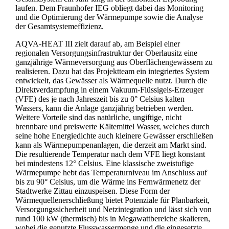
laufen. Dem Fraunhofer IEG obliegt dabei das Monitoring
und die Optimierung der Wärmepumpe sowie die Analyse
der Gesamtsystemeffizienz.
AQVA-HEAT III zielt darauf ab, am Beispiel einer
regionalen Versorgungsinfrastruktur der Oberlausitz eine
ganzjährige Wärmeversorgung aus Oberflächengewässern zu
realisieren. Dazu hat das Projektteam ein integriertes System
entwickelt, das Gewässer als Wärmequelle nutzt. Durch die
Direktverdampfung in einem Vakuum-Flüssigeis-Erzeuger
(VFE) des je nach Jahreszeit bis zu 0° Celsius kalten
Wassers, kann die Anlage ganzjährig betrieben werden.
Weitere Vorteile sind das natürliche, ungiftige, nicht
brennbare und preiswerte Kältemittel Wasser, welches durch
seine hohe Energiedichte auch kleinere Gewässer erschließen
kann als Wärmepumpenanlagen, die derzeit am Markt sind.
Die resultierende Temperatur nach dem VFE liegt konstant
bei mindestens 12° Celsius. Eine klassische zweistufige
Wärmepumpe hebt das Temperaturniveau im Anschluss auf
bis zu 90° Celsius, um die Wärme ins Fernwärmenetz der
Stadtwerke Zittau einzuspeisen. Diese Form der
Wärmequellenerschließung bietet Potenziale für Planbarkeit,
Versorgungssicherheit und Netzintegration und lässt sich von
rund 100 kW (thermisch) bis in Megawattbereiche skalieren,
wobei die genutzte Flusswassermenge und die eingesetzte