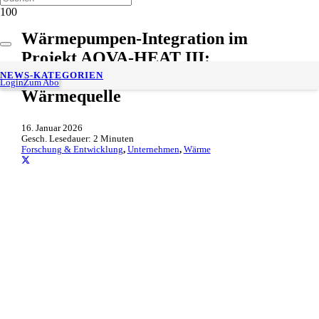
Wärmepumpen-Integration im
Projekt AQVA-HEAT III:
Oberflächengewässer als
NEWS-KATEGORIEN
Login
Zum Abo
Wärmequelle
16. Januar 2026
Gesch. Lesedauer:
2
Minuten
Forschung & Entwicklung
,
Unternehmen
,
Wärme