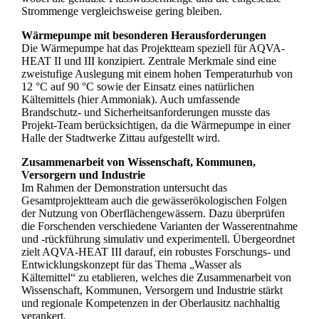
Strommenge vergleichsweise gering bleiben.
Wärmepumpe mit besonderen Herausforderungen
Die Wärmepumpe hat das Projektteam speziell für AQVA-
HEAT II und III konzipiert. Zentrale Merkmale sind eine
zweistufige Auslegung mit einem hohen Temperaturhub von
12 °C auf 90 °C sowie der Einsatz eines natürlichen
Kältemittels (hier Ammoniak). Auch umfassende
Brandschutz- und Sicherheitsanforderungen musste das
Projekt-Team berücksichtigen, da die Wärmepumpe in einer
Halle der Stadtwerke Zittau aufgestellt wird.
Zusammenarbeit von Wissenschaft, Kommunen,
Versorgern und Industrie
Im Rahmen der Demonstration untersucht das
Gesamtprojektteam auch die gewässerökologischen Folgen
der Nutzung von Oberflächengewässern. Dazu überprüfen
die Forschenden verschiedene Varianten der Wasserentnahme
und -rückführung simulativ und experimentell. Übergeordnet
zielt AQVA-HEAT III darauf, ein robustes Forschungs- und
Entwicklungskonzept für das Thema „Wasser als
Kältemittel“ zu etablieren, welches die Zusammenarbeit von
Wissenschaft, Kommunen, Versorgern und Industrie stärkt
und regionale Kompetenzen in der Oberlausitz nachhaltig
verankert.