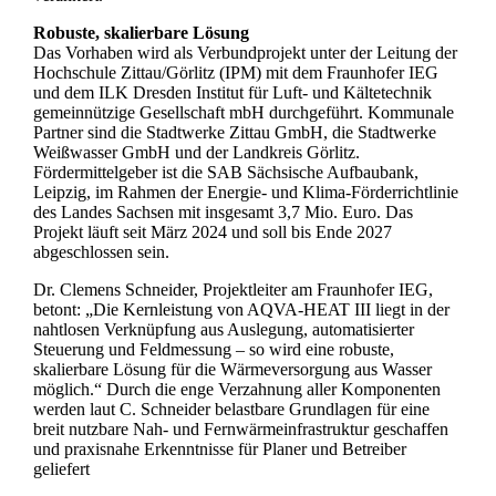
Robuste, skalierbare Lösung
Das Vorhaben wird als Verbundprojekt unter der Leitung der
Hochschule Zittau/Görlitz (IPM) mit dem Fraunhofer IEG
und dem ILK Dresden Institut für Luft- und Kältetechnik
gemeinnützige Gesellschaft mbH durchgeführt. Kommunale
Partner sind die Stadtwerke Zittau GmbH, die Stadtwerke
Weißwasser GmbH und der Landkreis Görlitz.
Fördermittelgeber ist die SAB Sächsische Aufbaubank,
Leipzig, im Rahmen der Energie- und Klima-Förderrichtlinie
des Landes Sachsen mit insgesamt 3,7 Mio. Euro. Das
Projekt läuft seit März 2024 und soll bis Ende 2027
abgeschlossen sein.
Dr. Clemens Schneider, Projektleiter am Fraunhofer IEG,
betont: „Die Kernleistung von AQVA-HEAT III liegt in der
nahtlosen Verknüpfung aus Auslegung, automatisierter
Steuerung und Feldmessung – so wird eine robuste,
skalierbare Lösung für die Wärmeversorgung aus Wasser
möglich.“ Durch die enge Verzahnung aller Komponenten
werden laut C. Schneider belastbare Grundlagen für eine
breit nutzbare Nah- und Fernwärmeinfrastruktur geschaffen
und praxisnahe Erkenntnisse für Planer und Betreiber
geliefert