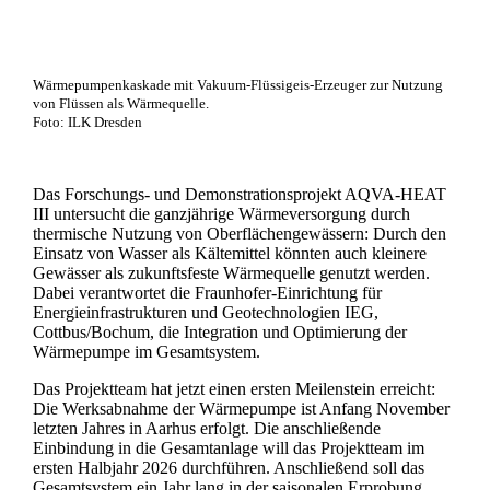
Wärmepumpenkaskade mit Vakuum-Flüssigeis-Erzeuger zur Nutzung
von Flüssen als Wärmequelle.
Foto: ILK Dresden
Das Forschungs- und Demonstrationsprojekt AQVA-HEAT
III untersucht die ganzjährige Wärmeversorgung durch
thermische Nutzung von Oberflächengewässern: Durch den
Einsatz von Wasser als Kältemittel könnten auch kleinere
Gewässer als zukunftsfeste Wärmequelle genutzt werden.
Dabei verantwortet die Fraunhofer-Einrichtung für
Energieinfrastrukturen und Geotechnologien IEG,
Cottbus/Bochum, die Integration und Optimierung der
Wärmepumpe im Gesamtsystem.
Das Projektteam hat jetzt einen ersten Meilenstein erreicht:
Die Werksabnahme der Wärmepumpe ist Anfang November
letzten Jahres in Aarhus erfolgt. Die anschließende
Einbindung in die Gesamtanlage will das Projektteam im
ersten Halbjahr 2026 durchführen. Anschließend soll das
Gesamtsystem ein Jahr lang in der saisonalen Erprobung