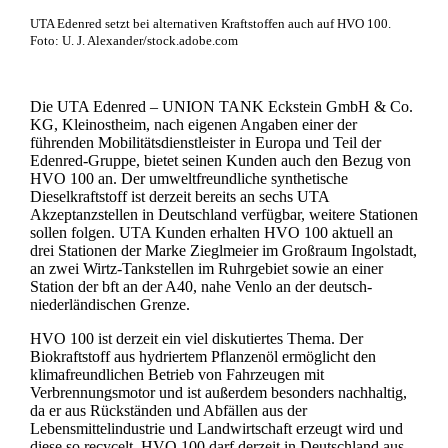
UTA Edenred setzt bei alternativen Kraftstoffen auch auf HVO 100.
Foto: U. J. Alexander/stock.adobe.com
Die UTA Edenred – UNION TANK Eckstein GmbH & Co.
KG, Kleinostheim, nach eigenen Angaben einer der
führenden Mobilitätsdienstleister in Europa und Teil der
Edenred-Gruppe, bietet seinen Kunden auch den Bezug von
HVO 100 an. Der umweltfreundliche synthetische
Dieselkraftstoff ist derzeit bereits an sechs UTA
Akzeptanzstellen in Deutschland verfügbar, weitere Stationen
sollen folgen. UTA Kunden erhalten HVO 100 aktuell an
drei Stationen der Marke Zieglmeier im Großraum Ingolstadt,
an zwei Wirtz-Tankstellen im Ruhrgebiet sowie an einer
Station der bft an der A40, nahe Venlo an der deutsch-
niederländischen Grenze.
HVO 100 ist derzeit ein viel diskutiertes Thema. Der
Biokraftstoff aus hydriertem Pflanzenöl ermöglicht den
klimafreundlichen Betrieb von Fahrzeugen mit
Verbrennungsmotor und ist außerdem besonders nachhaltig,
da er aus Rückständen und Abfällen aus der
Lebensmittelindustrie und Landwirtschaft erzeugt wird und
diese so recycelt. HVO 100 darf derzeit in Deutschland aus