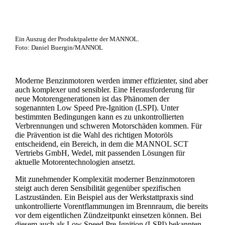
Ein Auszug der Produktpalette der MANNOL.
Foto: Daniel Buergin/MANNOL
Moderne Benzinmotoren werden immer effizienter, sind aber
auch komplexer und sensibler. Eine Herausforderung für
neue Motorengenerationen ist das Phänomen der
sogenannten Low Speed Pre-Ignition (LSPI). Unter
bestimmten Bedingungen kann es zu unkontrollierten
Verbrennungen und schweren Motorschäden kommen. Für
die Prävention ist die Wahl des richtigen Motoröls
entscheidend, ein Bereich, in dem die MANNOL SCT
Vertriebs GmbH, Wedel, mit passenden Lösungen für
aktuelle Motorentechnologien ansetzt.
Mit zunehmender Komplexität moderner Benzinmotoren
steigt auch deren Sensibilität gegenüber spezifischen
Lastzuständen. Ein Beispiel aus der Werkstattpraxis sind
unkontrollierte Vorentflammungen im Brennraum, die bereits
vor dem eigentlichen Zündzeitpunkt einsetzen können. Bei
diesem auch als Low Speed Pre-Ignition (LSPI) bekannten