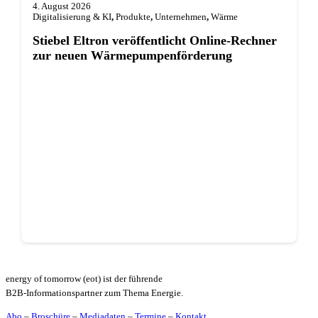
4. August 2026
Digitalisierung & KI
,
Produkte
,
Unternehmen
,
Wärme
Stiebel Eltron veröffentlicht Online-Rechner
zur neuen Wärmepumpenförderung
energy of tomorrow (eot) ist der führende
B2B-Informationspartner zum Thema Energie.
Abo
–
Broschüre
–
Mediadaten
–
Termine
–
Kontakt