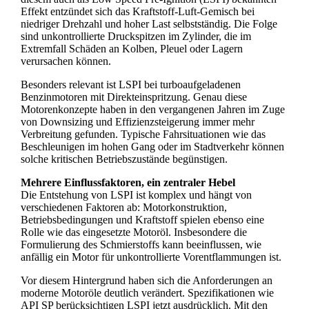
Effekt entzündet sich das Kraftstoff-Luft-Gemisch bei
niedriger Drehzahl und hoher Last selbstständig. Die Folge
sind unkontrollierte Druckspitzen im Zylinder, die im
Extremfall Schäden an Kolben, Pleuel oder Lagern
verursachen können.
Besonders relevant ist LSPI bei turboaufgeladenen
Benzinmotoren mit Direkteinspritzung. Genau diese
Motorenkonzepte haben in den vergangenen Jahren im Zuge
von Downsizing und Effizienzsteigerung immer mehr
Verbreitung gefunden. Typische Fahrsituationen wie das
Beschleunigen im hohen Gang oder im Stadtverkehr können
solche kritischen Betriebszustände begünstigen.
Mehrere Einflussfaktoren, ein zentraler Hebel
Die Entstehung von LSPI ist komplex und hängt von
verschiedenen Faktoren ab: Motorkonstruktion,
Betriebsbedingungen und Kraftstoff spielen ebenso eine
Rolle wie das eingesetzte Motoröl. Insbesondere die
Formulierung des Schmierstoffs kann beeinflussen, wie
anfällig ein Motor für unkontrollierte Vorentflammungen ist.
Vor diesem Hintergrund haben sich die Anforderungen an
moderne Motoröle deutlich verändert. Spezifikationen wie
API SP berücksichtigen LSPI jetzt ausdrücklich. Mit den