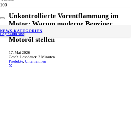
Unkontrollierte Vorentflammung im
Motor: Warum moderne Benziner
besondere Anforderungen an das
NEWS-KATEGORIEN
Login
Zum Abo
Motoröl stellen
17. Mai 2026
Gesch. Lesedauer:
2
Minuten
Produkte
,
Unternehmen