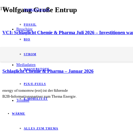
Wolfgang Große Entrup
TANKSTELLEN
FOSSIL
Broschüre
VCI: Schlaglicht Chemie & Pharma Juli 2026 – Investitionen w
BIO
VCI-Schlaglicht April 2026: Fokus Auslandsmärkte – Exportges
STROM
Mediadaten
WASSERSTOFF
Schlaglicht Chemie & Pharma – Januar 2026
P2X/E-FUELS
energy of tomorrow (eot) ist der führende
B2B-Informationspartner zum Thema Energie.
E-MOBILITÄT
Termine
WÄRME
ALLES ZUM THEMA