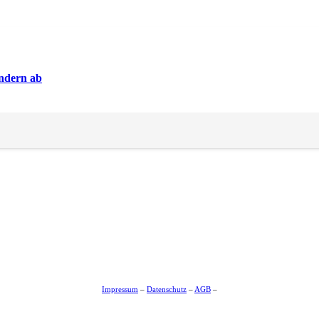
andern ab
chäft unter Druck
Impressum
–
Datenschutz
–
AGB
–