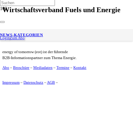
Wirtschaftsverband Fuels und Energie
Verbände zum Mobilitätsgipfel der Bundesregierung
NEWS-KATEGORIEN
Login
Zum Abo
energy of tomorrow (eot) ist der führende
B2B-Informationspartner zum Thema Energie.
Abo
–
Broschüre
–
Mediadaten
–
Termine
–
Kontakt
Impressum
–
Datenschutz
–
AGB
–