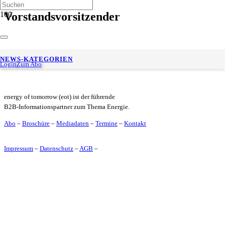
Vorstandsvorsitzender
ExxonMobil in Deutschland: Frank Kretschmer übernimmt
NEWS-KATEGORIEN
Vorstandsvorsitz
Login
Zum Abo
energy of tomorrow (eot) ist der führende
B2B-Informationspartner zum Thema Energie.
Abo
–
Broschüre
–
Mediadaten
–
Termine
–
Kontakt
Impressum
–
Datenschutz
–
AGB
–