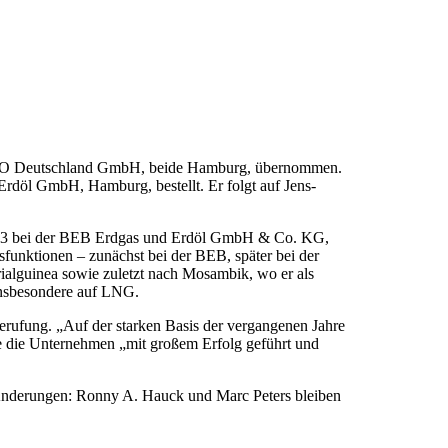
ESSO Deutschland GmbH, beide Hamburg, übernommen.
döl GmbH, Hamburg, bestellt. Er folgt auf Jens-
n 1993 bei der BEB Erdgas und Erdöl GmbH & Co. KG,
unktionen – zunächst bei der BEB, später bei der
alguinea sowie zuletzt nach Mosambik, wo er als
insbesondere auf LNG.
erufung. „Auf der starken Basis der vergangenen Jahre
e die Unternehmen „mit großem Erfolg geführt und
Änderungen: Ronny A. Hauck und Marc Peters bleiben