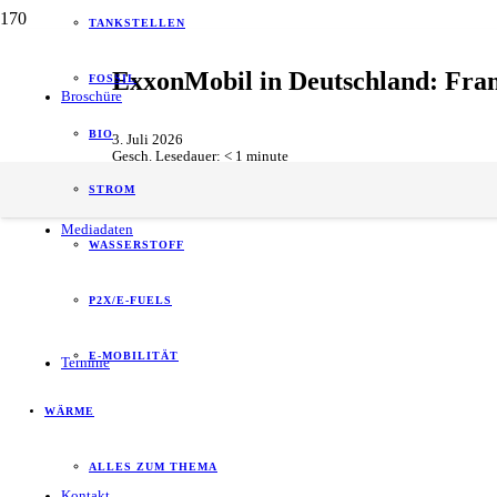
TANKSTELLEN
ExxonMobil in Deutschland: Fra
FOSSIL
Broschüre
BIO
3. Juli 2026
Gesch. Lesedauer:
< 1
minute
Allgemein
,
Personal
,
Unternehmen
STROM
Mediadaten
WASSERSTOFF
P2X/E-FUELS
E-MOBILITÄT
Termine
WÄRME
ALLES ZUM THEMA
Kontakt