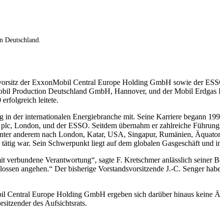
n Deutschland.
dsvorsitz der ExxonMobil Central Europe Holding GmbH sowie der 
obil Production Deutschland GmbH, Hannover, und der Mobil Erdgas Er
erfolgreich leitete.
ung in der internationalen Energiebranche mit. Seine Karriere began
lc, London, und der ESSO. Seitdem übernahm er zahlreiche Führungsf
 unter anderem nach London, Katar, USA, Singapur, Rumänien, Äquatori
tig war. Sein Schwerpunkt liegt auf dem globalen Gasgeschäft und 
it verbundene Verantwortung“, sagte F. Kretschmer anlässlich seiner B
ossen angehen.“ Der bisherige Vorstandsvorsitzende J.-C. Senger hab
l Central Europe Holding GmbH ergeben sich darüber hinaus keine 
rsitzender des Aufsichtsrats.