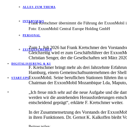
ALLES ZUM THEMA
INTERVIEWS
Frank Kretschmer übernimmt die Führung der ExxonMobil i
Foto: ExxonMobil Central Europe Holding GmbH
PERSONAL
Zum 1. Juli 2026 hat Frank Kretschmer den Vorstan
ZEITGESCHEHEN
Gleichzeitig wird er zum Geschäftsführer der ExxonM
Christian Senger, der die Gesellschaften seit März 2020 
DIGITALISIERUNG & KI
F. Kretschmer bringt mehr als drei Jahrzehnte Erfahr
Hamburg, einem Gemeinschaftsunternehmen der Shell p
ExxonMobil. Seine beruflichen Stationen führten ihn
START-UPS
Chairman der ExxonMobil Mozambique Lda, Maputo, tä
„Ich freue mich sehr auf die neue Aufgabe und die dam
werden wir die anstehenden Herausforderungen entschl
entscheidend geprägt“, erklärte F. Kretschmer weiter.
In der Zusammensetzung des Vorstands der ExxonMobi
in ihren Funktionen. Dr. Gernot K. Kalkoffen bleibt Vo
Beitrag teilen: