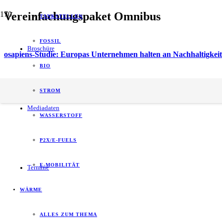
Vereinfachungspaket Omnibus
TANKSTELLEN
FOSSIL
Broschüre
osapiens-Studie: Europas Unternehmen halten an Nachhaltigkeit
BIO
energy of tomorrow (eot) ist der führende
STROM
B2B-Informationspartner zum Thema Energie.
Mediadaten
WASSERSTOFF
P2X/E-FUELS
E-MOBILITÄT
Termine
WÄRME
ALLES ZUM THEMA