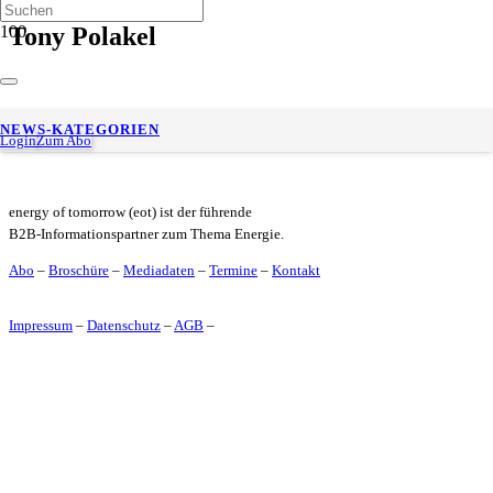
Tony Polakel
CX Rocket bringt KI-basierte Customer Experience in die
NEWS-KATEGORIEN
Energiewirtschaft
Login
Zum Abo
energy of tomorrow (eot) ist der führende
B2B-Informationspartner zum Thema Energie.
Abo
–
Broschüre
–
Mediadaten
–
Termine
–
Kontakt
Impressum
–
Datenschutz
–
AGB
–