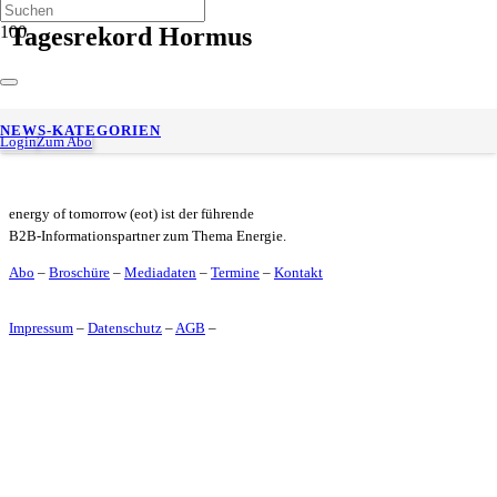
Tagesrekord Hormus
S&P Global: Straße von Hormus verzeichnet Rekord bei
NEWS-KATEGORIEN
Schiffsdurchfahrten
Login
Zum Abo
energy of tomorrow (eot) ist der führende
B2B-Informationspartner zum Thema Energie.
Abo
–
Broschüre
–
Mediadaten
–
Termine
–
Kontakt
Impressum
–
Datenschutz
–
AGB
–