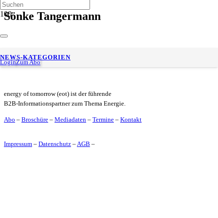
Sönke Tangermann
LNG-Importe sind deutlich klimaschädlicher als offizielle
NEWS-KATEGORIEN
Zahlen nahelegen
Login
Zum Abo
energy of tomorrow (eot) ist der führende
B2B-Informationspartner zum Thema Energie.
Abo
–
Broschüre
–
Mediadaten
–
Termine
–
Kontakt
Impressum
–
Datenschutz
–
AGB
–