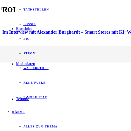
ROI
TANKSTELLEN
FOSSIL
Broschüre
Im Interview mit Alexander Burghardt – Smart Stores mit KI: 
BIO
energy of tomorrow (eot) ist der führende
STROM
B2B-Informationspartner zum Thema Energie.
Mediadaten
WASSERSTOFF
P2X/E-FUELS
E-MOBILITÄT
Termine
WÄRME
ALLES ZUM THEMA