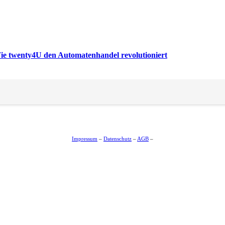
Wie twenty4U den Automatenhandel revolutioniert
Impressum
–
Datenschutz
–
AGB
–