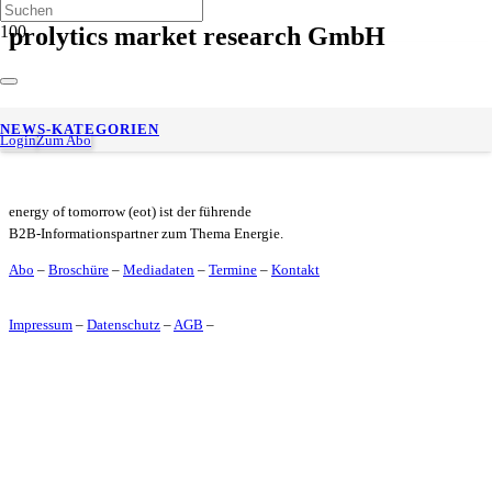
prolytics market research GmbH
Studie zum Stromverbrauch: Haushalte gehen bewusster und
NEWS-KATEGORIEN
flexibler mit Strom um
Login
Zum Abo
energy of tomorrow (eot) ist der führende
B2B-Informationspartner zum Thema Energie.
Abo
–
Broschüre
–
Mediadaten
–
Termine
–
Kontakt
Impressum
–
Datenschutz
–
AGB
–